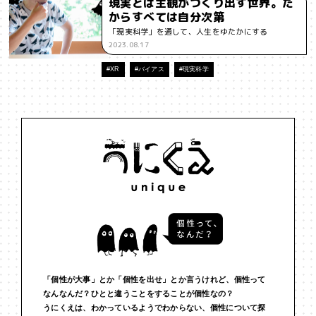
現実とは主観がつくり出す世界。だ
からすべては自分次第
#インフルエンサー
#ウェルビーイング
#うにくえさん
「現実科学」を通して、人生をゆたかにする
2023.08.17
#エビデンス
#エンジニア
#エンパシー
#オリジナリティー
#XR
#バイアス
#現実科学
#お笑い
#お笑い芸人
#お金
#カルチャー
#キャリア
#ギャル
#クリエイティビティ
#クリエイティブ
#ゲーム理論
#コア
#こころ
#コミュニケーション
#コミュニティ
#コミュ力
#コンテンツ
#サードプレイス
#シェアリング
#ジェンダー
#シジュウカラ
#ジレンマ
#スピーチ
#セルフケア
#ソーシャルメディア
#ダイバーシティ
#だめ
#タンザニア
#つくる
#データサイエンス
#テクノロジー
「個性が大事」とか「個性を出せ」とか言うけれど、個性って
なんなんだ？ひとと違うことをすることが個性なの？
#デジタルネイティブ
#テレビ
#テレビドラマ
#ドラマ
うにくえは、わかっているようでわからない、個性について探