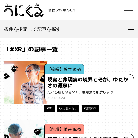
条件を指定して記事を探す
記事一覧
うにくえ とは？
「#XR」の記事一覧
お問い合わせ
#「好き」に向き合う
#「私」とは
#「自分らしい」仕事
#1人
【後編】藤井 直敬
現実と非現実の境界こそが、ゆたか
#AI
#AIアライメント
#AIエージェント
#J-POP
#SF
さの源泉に
©kaonavi, Inc.
だから脳をゆるめて、無意識を解放しよう
#SNS
#Transformer
#VR
#XR
#YouTuber
#Z世代
2023.08.24
#アイデンティティ
#アイデンティティ・ポリティクス
#XR
#人と比べない
#現実科学
#アストロサイト
#アテンションエコノミー
#アメリカ
【前編】藤井 直敬
#イノベーション
#インターネット
#インフォーマル経済