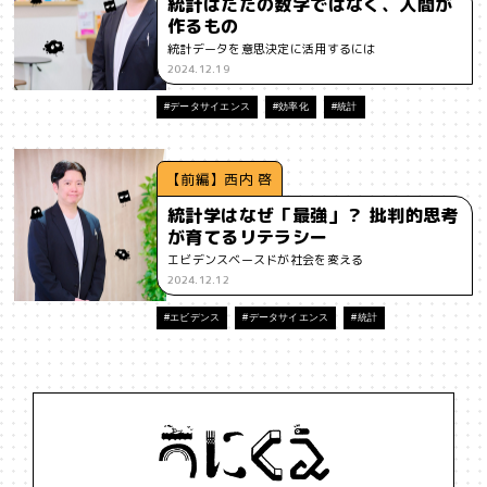
統計はただの数字ではなく、人間が
作るもの
#インフルエンサー
#ウェルビーイング
#うにくえさん
統計データを意思決定に活用するには
2024.12.19
#エビデンス
#エンジニア
#エンパシー
#オリジナリティー
#データサイエンス
#効率化
#統計
#お笑い
#お笑い芸人
#お金
#カルチャー
#キャリア
#ギャル
#クリエイティビティ
#クリエイティブ
#ゲーム理論
【前編】西内 啓
統計学はなぜ「最強」？ 批判的思考
#コア
#こころ
#コミュニケーション
#コミュニティ
が育てるリテラシー
エビデンスベースドが社会を変える
#コミュ力
#コンテンツ
#サードプレイス
#シェアリング
2024.12.12
#ジェンダー
#シジュウカラ
#ジレンマ
#スピーチ
#エビデンス
#データサイエンス
#統計
#セルフケア
#ソーシャルメディア
#ダイバーシティ
#だめ
#タンザニア
#つくる
#データサイエンス
#テクノロジー
#デジタルネイティブ
#テレビ
#テレビドラマ
#ドラマ