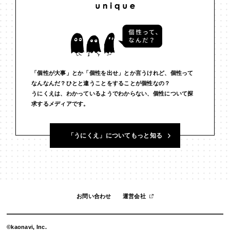
#バイアス
#ハイパーパーソナライゼーション
#バカ
#ファッション
#プラットフォーム
#フランケンシュタイン
#ブランド
#ブロックチェーン
#ポピュリズム
#マーケティング
「個性が大事」とか「個性を出せ」とか言うけれど、個性って
#マイノリティ
#マルチバース
#メタバース
#メタ認知
なんなんだ？ひとと違うことをすることが個性なの？
うにくえは、わかっているようでわからない、個性について探
#メディア
#メンタルヘルス
#モチベーション
#ものづくり
求するメディアです。
#ゆるさ
#ゆる言語学ラジオ
#ルール
#ルールデザイン
「うにくえ」についてもっと知る
#レゴ
#わかりやすさ
#わかる
#万葉集
#不合理
#不死
#世代間ギャップ
#中動態
#主観
#予測符号化
#交流
#人と比べない
#人工生命
#人間経済
#人類学
#仏教
お問い合わせ
運営会社
#仕事
#他者との関係
#企画術
#伝える
#価値
#信頼
©kaonavi, Inc.