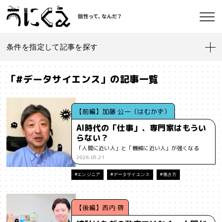
条件を指定して記事を探す
記事一覧
うにくえ とは？
「#データサイエンス」の記事一覧
お問い合わせ
#「好き」に向き合う
#「私」とは
#「自分らしい」仕事
#1人
【前編】加藤 公一（はむかず）
AI時代の「仕事」、専門家はもうい
#AI
#AIアライメント
#AIエージェント
#J-POP
#SF
らない？
©kaonavi, Inc.
「人間に近い人」と「機械に近い人」が強くなる
#SNS
#Transformer
#VR
#XR
#YouTuber
#Z世代
2026.05.21
#アイデンティティ
#アイデンティティ・ポリティクス
#エンジニア
#データサイエンス
#働き方
#アストロサイト
#アテンションエコノミー
#アメリカ
【後編】西内 啓
#イノベーション
#インターネット
#インフォーマル経済