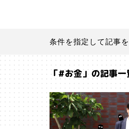
条件を指定して記事
「#お金」の記事一
#「好き」に向き合う
#「私」
#SF
#SNS
#Transformer
#アストロサイト
#アテン