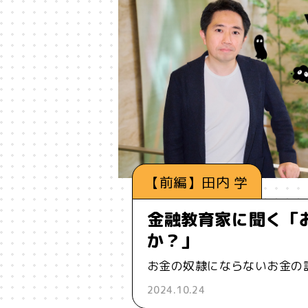
#ルールデザイン
#レゴ
#
#予測符号化
#交流
#人と
#伝える
#価値
#信頼
#個
#動物言語学
#動物認知
#
【前編】田内 学
#多様性
#天文物理学
#好き
金融教育家に聞く「
#対話
#少子高齢化
#就職
か？」
#情報革命
#意志
#意思決
お金の奴隷にならないお金の
2024.10.24
#政治的分極化
#政治経済