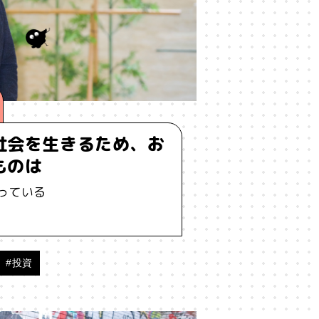
#エンパシー
#オリジナリティー
ィ
#クリエイティブ
#ゲーム理論
#サードプレイス
#シェアリング
社会を生きるため、お
ィア
#ダイバーシティ
#だめ
ものは
っている
レビ
#テレビドラマ
#ドラマ
ーム
#フランケンシュタイン
#投資
#マルチバース
#メタバース
#ゆる言語学ラジオ
#ルール