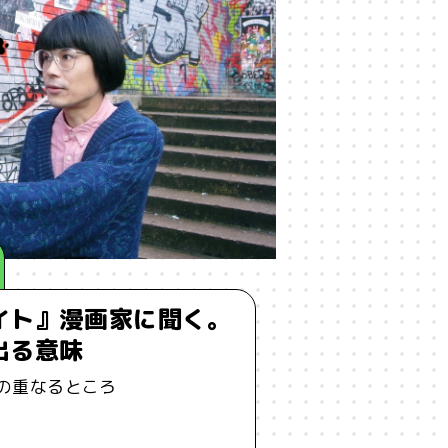
世代間ギャップ
#中動態
#主観
仕事
#他者との関係
#企画術
#共生
#分断
#効率化
#勉強
レンマ
#図
#国家
#地方
#宇宙
#宇宙思考
#寂しさ
イト』漫画家に聞く。
#思考法
#恋愛
#恒常的無常
出る意味
#投資
#抽象
#振り返り
の重なるところ
化人類学
#文学
#旅
#昆虫