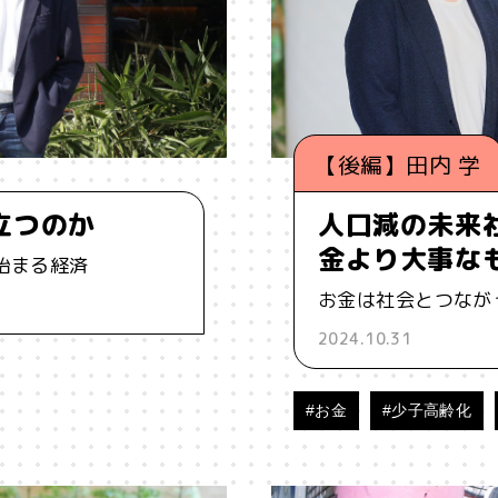
ーイング
#うにくえさん
#エビデンス
#エンジニア
#カルチャー
#キャリア
#ギャル
#クリエイティビテ
【後編】田内 学
ケーション
#コミュニティ
#コミュ力
#コンテンツ
立つのか
人口減の未来
#ジレンマ
#スピーチ
#セルフケア
#ソーシャルメデ
金より大事な
始まる経済
お金は社会とつなが
ータサイエンス
#テクノロジー
#デジタルネイティブ
#テ
2024.10.31
ソナライゼーション
#バカ
#ファッション
#プラットフォ
#お金
#少子高齢化
ーン
#ポピュリズム
#マーケティング
#マイノリティ
メンタルヘルス
#モチベーション
#ものづくり
#ゆるさ