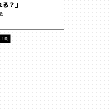
れる？」
会
本主義