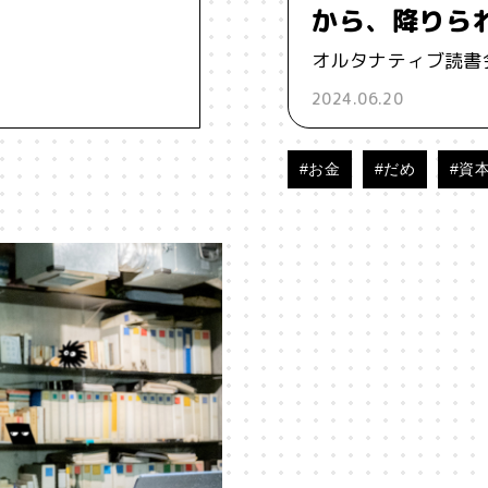
から、降りら
オルタナティブ読書
2024.06.20
#お金
#だめ
#資