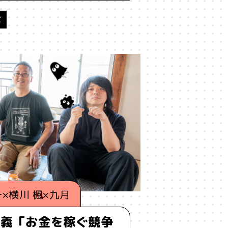
家
#歌舞伎町
#歌詞
#正しさ
民
#独立系書店
#猫
#現実
#研究
#社会
#社会学
経営学
#結界
#統計
#縄文
若者
#行動力
#表現
#言葉
和
#謀論
#責任
#資本主義
命学
#陰謀論
#集合的予測符号化
×横川 楓×九月
#駄菓子屋
#魚
#鳥
主義「お金を稼ぐ競争