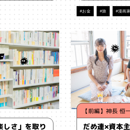
#お金
#旅
#漫画
当の自分
#東京
#格差
#植物学
#構造と因果
#欲
#漫画家
#無駄づくり
#物理学
#物語
#狩猟採集
活
#生物学
#界隈
#異文化
#発明
#相談
#知性
#科学哲学
#管理職
#組み合わせ
#組織
#経営
#
く
#脳科学
#自分
#自分探し
#自然
#自由
#
#記憶
#話す
#認知
#認知バイアス
#読解力
#調
趣味
#距離感
#身体
#遅考術
#金融教育
#鏡像生
【前編】神長 恒一
#雑
#雑談
#電子工作
#面白さ
#音楽
#頭がいい
楽しさ」を取り
だめ連×資本