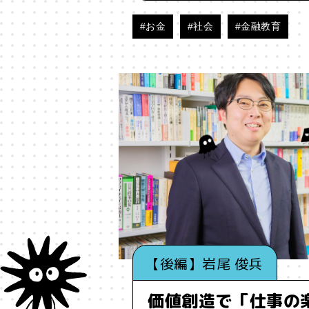
#お金
#社会
#金融教育
#映画
#時間
#曖昧
#本
#歴史
#死
#消費
#漫画
#現実科学
#生成AI
#生
#社会課題
#社会関係資本
#美学
#習慣
#聞く
#聴
#言語
#言語化
#言語学
#贈与
#贈与経済
#起業
#
【後編】岩尾 俊兵
#集合知
#集団現象
価値創造で「仕事の