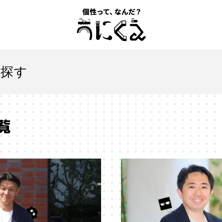
記事一覧
を探す
うにくえ とは？
覧
お問い合わせ
とは
#「自分らしい」仕事
#1人
#AI
#AIアライメン
#VR
#XR
#YouTuber
#Z世代
#アイデンティティ
ションエコノミー
#アメリカ
#イノベーション
#インター