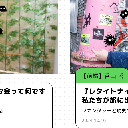
わかりやすさ
#わかる
#万葉集
#不合理
#不死
#
比べない
#人工生命
#人間経済
#人類学
#仏教
#
人
#個性
#個性とは？
#倫理
#働き方
#働く
協働
#印象
#可塑性
#哲学
#哲学対話
#囚人のジ
【前編】香山 哲
を仕事に
#好奇心
#嫌われ者
#子どもの個性
#孤独
お金って何です
『レタイトナ
#居場所
#幸せ
#広告
#弱者男性
#心理学
#思考
私たちが旅に
定
#意識
#愛
#感情
#所有
#承認
#承認欲求
話
ファンタジーと現実
2024.10.10
#教育
#教養
#数理モデル
#数理政治
#文化
#文