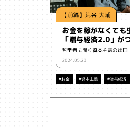
【前編】荒谷 大輔
お金を稼がなくても
「贈与経済2.0」が
哲学者に聞く資本主義の出口
2024.05.23
#お金
#資本主義
#贈与経済