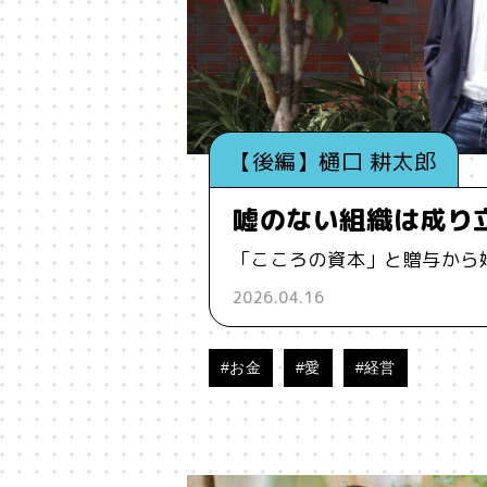
#インフルエンサー
#ウェルビ
#お笑い
#お笑い芸人
#お金
【後編】樋口 耕太郎
#コア
#こころ
#コミュニ
嘘のない組織は成り
#ジェンダー
#シジュウカラ
「こころの資本」と贈与から
2026.04.16
#タンザニア
#つくる
#デ
#バイアス
#ハイパーパー
#お金
#愛
#経営
#ブランド
#ブロックチェ
#メタ認知
#メディア
#