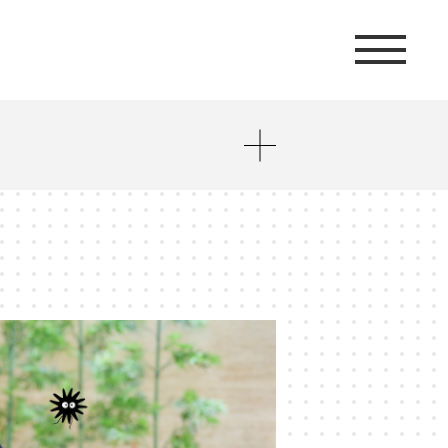
ト
#AIエージェント
#J-POP
#アイデンティティ・ポリティクス
ネット
#インフォーマル経済