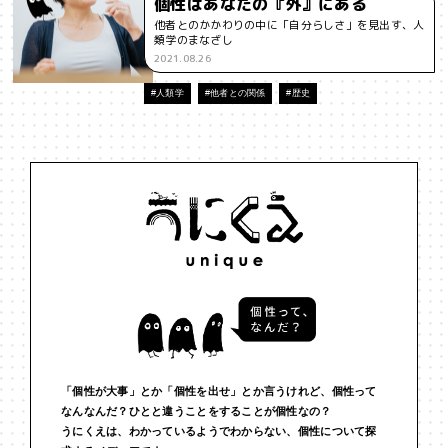
個性はあなたの『外』にある
他者とのかかわりの中に「自分らしさ」を見出す、人
#インフルエンサー
#ウェルビーイング
#うにくえさん
類学のまなざし
2021.08.26
#エビデンス
#エンジニア
#エンパシー
#オリジナリティー
#人類学
#他者との関係
#歴史
#お笑い
#お笑い芸人
#お金
#カルチャー
#キャリア
#ギャル
#クリエイティビティ
#クリエイティブ
#ゲーム理論
#コア
#こころ
#コミュニケーション
#コミュニティ
#コミュ力
#コンテンツ
#サードプレイス
#シェアリング
#ジェンダー
#シジュウカラ
#ジレンマ
#スピーチ
#セルフケア
#ソーシャルメディア
#ダイバーシティ
#だめ
#タンザニア
#つくる
#データサイエンス
#テクノロジー
「個性が大事」とか「個性を出せ」とか言うけれど、個性って
なんなんだ？ひとと違うことをすることが個性なの？
#デジタルネイティブ
#テレビ
#テレビドラマ
#ドラマ
うにくえは、わかっているようでわからない、個性について探