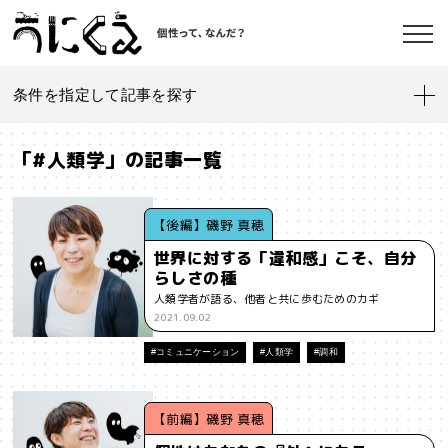
条件を指定して記事を探す
記事一覧
うにくえ とは？
「#人類学」の記事一覧
お問い合わせ
#「好き」に向き合う
#「私」とは
#「自分らしい」仕事
#1人
【後編】磯野 真穂
世界に対する「違和感」こそ、自分
#AI
#AIアライメント
#AIエージェント
#J-POP
#SF
らしさの種
©kaonavi, Inc.
人類学者が語る、他者と共に歩むためのカギ
#SNS
#Transformer
#VR
#XR
#YouTuber
#Z世代
2021.09.02
#アイデンティティ
#アイデンティティ・ポリティクス
#コミュニケーション
#人類学
#調和
#アストロサイト
#アテンションエコノミー
#アメリカ
【前編】磯野 真穂
#イノベーション
#インターネット
#インフォーマル経済