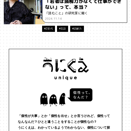
「若者は読解力がなくて仕事ができ
ない」って、本当？
#インフルエンサー
#ウェルビーイング
#うにくえさん
「読むこと」の研究家に聞く
2024.11.14
#エビデンス
#エンジニア
#エンパシー
#オリジナリティー
#Z世代
#言語
#読解力
#お笑い
#お笑い芸人
#お金
#カルチャー
#キャリア
#ギャル
#クリエイティビティ
#クリエイティブ
#ゲーム理論
#コア
#こころ
#コミュニケーション
#コミュニティ
#コミュ力
#コンテンツ
#サードプレイス
#シェアリング
#ジェンダー
#シジュウカラ
#ジレンマ
#スピーチ
#セルフケア
#ソーシャルメディア
#ダイバーシティ
#だめ
#タンザニア
#つくる
#データサイエンス
#テクノロジー
「個性が大事」とか「個性を出せ」とか言うけれど、個性って
なんなんだ？ひとと違うことをすることが個性なの？
#デジタルネイティブ
#テレビ
#テレビドラマ
#ドラマ
うにくえは、わかっているようでわからない、個性について探