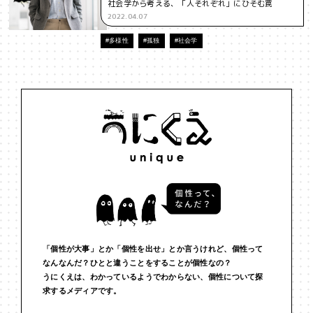
社会学から考える、「人それぞれ」にひそむ罠
#バイアス
#ハイパーパーソナライゼーション
#バカ
2022.04.07
#多様性
#孤独
#社会学
#ファッション
#プラットフォーム
#フランケンシュタイン
#ブランド
#ブロックチェーン
#ポピュリズム
#マーケティング
#マイノリティ
#マルチバース
#メタバース
#メタ認知
#メディア
#メンタルヘルス
#モチベーション
#ものづくり
#ゆるさ
#ゆる言語学ラジオ
#ルール
#ルールデザイン
#レゴ
#わかりやすさ
#わかる
#万葉集
#不合理
#不死
#世代間ギャップ
#中動態
#主観
#予測符号化
#交流
「個性が大事」とか「個性を出せ」とか言うけれど、個性って
#人と比べない
#人工生命
#人間経済
#人類学
#仏教
なんなんだ？ひとと違うことをすることが個性なの？
うにくえは、わかっているようでわからない、個性について探
#仕事
#他者との関係
#企画術
#伝える
#価値
#信頼
求するメディアです。