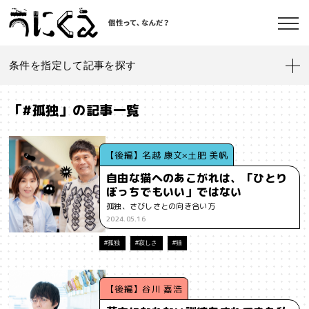
条件を指定して記事を探す
記事一覧
うにくえ とは？
「#孤独」の記事一覧
お問い合わせ
#「好き」に向き合う
#「私」とは
#「自分らしい」仕事
#1人
【後編】名越 康文×土肥 美帆
自由な猫へのあこがれは、「ひとり
#AI
#AIアライメント
#AIエージェント
#J-POP
#SF
ぼっちでもいい」ではない
©kaonavi, Inc.
孤独、さびしさとの向き合い方
#SNS
#Transformer
#VR
#XR
#YouTuber
#Z世代
2024.05.16
#アイデンティティ
#アイデンティティ・ポリティクス
#孤独
#寂しさ
#猫
#アストロサイト
#アテンションエコノミー
#アメリカ
【後編】谷川 嘉浩
#イノベーション
#インターネット
#インフォーマル経済