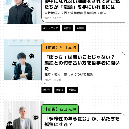
夢中になれない訓練をされてきた私
たちが「没頭」を手にいれるには
#インフルエンサー
#ウェルビーイング
#うにくえさん
常時接続の世界で哲学者の言葉が持つ意味
2023.07.27
#エビデンス
#エンジニア
#エンパシー
#オリジナリティー
#セルフケア
#哲学
#孤独
#お笑い
#お笑い芸人
#お金
#カルチャー
#キャリア
#ギャル
#クリエイティビティ
#クリエイティブ
#ゲーム理論
【前編】谷川 嘉浩
「ぼっち」は悪いことじゃない？
#コア
#こころ
#コミュニケーション
#コミュニティ
孤独との付き合い方を哲学者に聞い
た
#コミュ力
#コンテンツ
#サードプレイス
#シェアリング
孤立・孤独・寂しさについて知る
2023.07.20
#ジェンダー
#シジュウカラ
#ジレンマ
#スピーチ
#哲学
#孤独
#趣味
#セルフケア
#ソーシャルメディア
#ダイバーシティ
#だめ
【前編】石田 光規
#タンザニア
#つくる
#データサイエンス
#テクノロジー
「多様性のある社会」が、私たちを
#デジタルネイティブ
#テレビ
#テレビドラマ
#ドラマ
孤独にする？