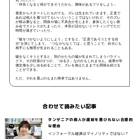
「仲良くなると得ができそうだから、興味があるフリをしよう」
善意からスタートしたものでも、ズレは生まれていきます。正直で
あれば他人を傷つけてもいいということではないけれど、そのズレ
が積み重なると、関係や場に不具合が生じます。参加したくない飲
み会でストレスがたまったり、本音が話せないミーティングでただ
時間が過ぎていったり。
「嘘をつかないようにしよう」とすると、“正直であろうとする自
分”を演じてしまう。「つながらなくては」と思うことで、自分にも
相手にも無理が生まれることもある。
嘘をなくそうとすると、別のかたちの嘘が生まれてしまうパラドッ
クス。その対策の1つが、「ゆるさ」なのかもしれません。成果や等
価交換を少しゆるめることで、ズレを抱えたままでも関係を続ける
ことができる。
ただ、それを選ぶのもまた簡単ではありません。
合わせて読みたい記事
タンザニアの商人が遅刻を悪びれない合理的
な理由
インフォーマル経済はマイノリティではない？