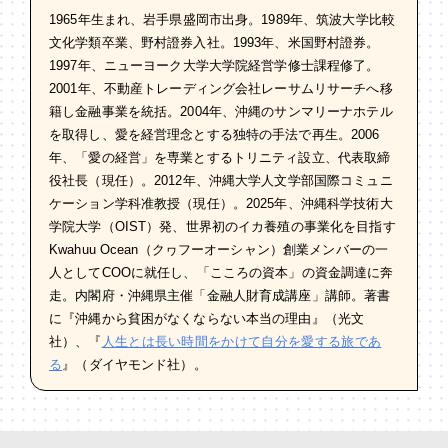
1965年生まれ、岩手県盛岡市出身。1989年、筑波大学比較
文化学類卒業、野村證券入社。1993年、米国野村證券。
1997年、ニューヨーク大学大学院経営学修士課程修了。
2001年、不動産トレーディング会社レーサムリサーチへ移
籍し金融事業を統括。2004年、沖縄のサンマリーナホテル
を取得し、愛を経営理念とする独特の手法で再生。2006
年、「愛の経営」を専業とするトリニティ設立、代表取締
役社長（現任）。2012年、沖縄大学人文学部国際コミュニ
ケーション学科准教授（現任）。2025年、沖縄科学技術大
学院大学（OIST）発、世界初のイカ養殖の事業化を目指す
Kwahuu Ocean（クヮフーオーシャン）創業メンバーの一
人としてCOOに就任し、「こころの資本」の資金調達に奔
走。内閣府・沖縄県主催「金融人財育成講座」講師。著書
に『沖縄から貧困がなくならない本当の理由』（光文
社）、『
人生とは長い時間をかけて自分を愛する旅であ
る
』（ダイヤモンド社）。