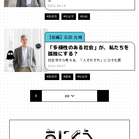
法
2022.04.14
#バイアス
#ハイパーパーソナライゼーション
#バカ
#多様性
#社会学
#自由
#ファッション
#プラットフォーム
#フランケンシュタイン
#ブランド
#ブロックチェーン
#ポピュリズム
#マーケティング
【前編】石田 光規
「多様性のある社会」が、私たちを
#マイノリティ
#マルチバース
#メタバース
#メタ認知
孤独にする？
社会学から考える、「人それぞれ」にひそむ罠
#メディア
#メンタルヘルス
#モチベーション
#ものづくり
2022.04.07
#ゆるさ
#ゆる言語学ラジオ
#ルール
#ルールデザイン
#多様性
#孤独
#社会学
#レゴ
#わかりやすさ
#わかる
#万葉集
#不合理
#不死
2/2
#世代間ギャップ
#中動態
#主観
#予測符号化
#交流
#人と比べない
#人工生命
#人間経済
#人類学
#仏教
#仕事
#他者との関係
#企画術
#伝える
#価値
#信頼