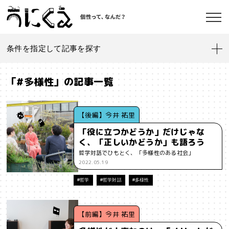
条件を指定して記事を探す
記事一覧
うにくえ とは？
「#多様性」の記事一覧
お問い合わせ
#「好き」に向き合う
#「私」とは
#「自分らしい」仕事
#1人
【後編】今井 祐里
「役に立つかどうか」だけじゃな
#AI
#AIアライメント
#AIエージェント
#J-POP
#SF
く、「正しいかどうか」も語ろう
©kaonavi, Inc.
哲学対話でひもとく、「多様性のある社会」
#SNS
#Transformer
#VR
#XR
#YouTuber
#Z世代
2022.05.19
#アイデンティティ
#アイデンティティ・ポリティクス
#哲学
#哲学対話
#多様性
#アストロサイト
#アテンションエコノミー
#アメリカ
【前編】今井 祐里
#イノベーション
#インターネット
#インフォーマル経済