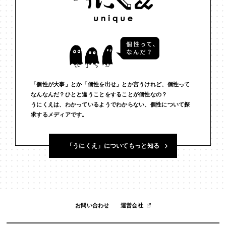
#個人
#個性
#個性とは？
#倫理
#働き方
#働く
#共生
#分断
#効率化
#勉強
#動物言語学
#動物認知
#協働
#印象
#可塑性
#哲学
#哲学対話
#囚人のジレンマ
#図
#国家
#地方
#多様性
「個性が大事」とか「個性を出せ」とか言うけれど、個性って
#天文物理学
#好きを仕事に
#好奇心
#嫌われ者
なんなんだ？ひとと違うことをすることが個性なの？
うにくえは、わかっているようでわからない、個性について探
求するメディアです。
#子どもの個性
#孤独
#宇宙
#宇宙思考
#寂しさ
#対話
#少子高齢化
#就職
#居場所
#幸せ
#広告
#弱者男性
「うにくえ」についてもっと知る
#心理学
#思考
#思考法
#恋愛
#恒常的無常
#情報革命
#意志
#意思決定
#意識
#愛
#感情
#所有
#承認
#承認欲求
#投資
#抽象
#振り返り
#政治的分極化
お問い合わせ
運営会社