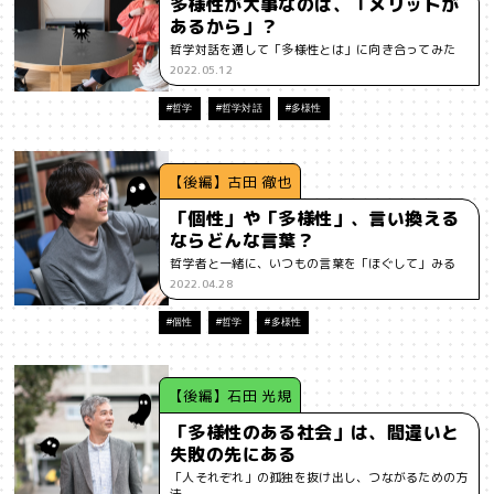
多様性が大事なのは、「メリットが
あるから」？
#インフルエンサー
#ウェルビーイング
#うにくえさん
哲学対話を通して「多様性とは」に向き合ってみた
2022.05.12
#エビデンス
#エンジニア
#エンパシー
#オリジナリティー
#哲学
#哲学対話
#多様性
#お笑い
#お笑い芸人
#お金
#カルチャー
#キャリア
#ギャル
#クリエイティビティ
#クリエイティブ
#ゲーム理論
【後編】古田 徹也
「個性」や「多様性」、言い換える
#コア
#こころ
#コミュニケーション
#コミュニティ
ならどんな言葉？
哲学者と一緒に、いつもの言葉を「ほぐして」みる
#コミュ力
#コンテンツ
#サードプレイス
#シェアリング
2022.04.28
#ジェンダー
#シジュウカラ
#ジレンマ
#スピーチ
#個性
#哲学
#多様性
#セルフケア
#ソーシャルメディア
#ダイバーシティ
#だめ
【後編】石田 光規
#タンザニア
#つくる
#データサイエンス
#テクノロジー
「多様性のある社会」は、間違いと
失敗の先にある
#デジタルネイティブ
#テレビ
#テレビドラマ
#ドラマ
「人それぞれ」の孤独を抜け出し、つながるための方