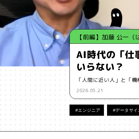
【前編】加藤 公一（
AI時代の「
いらない？
「人間に近い人」と「機
2026.05.21
#エンジニア
#データサイ