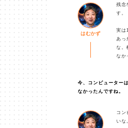
残念
す。
実は
はむかず
あっ
な。
なか
今、コンピューター
なかったんですね。
コン
いな