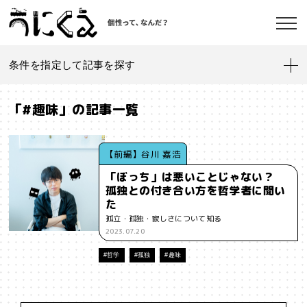
条件を指定して記事を探す
記事一覧
うにくえ とは？
「#趣味」の記事一覧
お問い合わせ
#「好き」に向き合う
#「私」とは
#「自分らしい」仕事
#1人
【前編】谷川 嘉浩
「ぼっち」は悪いことじゃない？
#AI
#AIアライメント
#AIエージェント
#J-POP
#SF
孤独との付き合い方を哲学者に聞い
©kaonavi, Inc.
た
#SNS
#Transformer
#VR
#XR
#YouTuber
#Z世代
孤立・孤独・寂しさについて知る
2023.07.20
#アイデンティティ
#アイデンティティ・ポリティクス
#哲学
#孤独
#趣味
#アストロサイト
#アテンションエコノミー
#アメリカ
#イノベーション
#インターネット
#インフォーマル経済