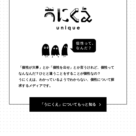
#インフルエンサー
#ウェルビーイング
#うにくえさん
#エビデンス
#エンジニア
#エンパシー
#オリジナリティー
#お笑い
#お笑い芸人
#お金
#カルチャー
#キャリア
#ギャル
#クリエイティビティ
#クリエイティブ
#ゲーム理論
#コア
#こころ
#コミュニケーション
#コミュニティ
「個性が大事」とか「個性を出せ」とか言うけれど、個性って
なんなんだ？ひとと違うことをすることが個性なの？
#コミュ力
#コンテンツ
#サードプレイス
#シェアリング
うにくえは、わかっているようでわからない、個性について探
求するメディアです。
#ジェンダー
#シジュウカラ
#ジレンマ
#スピーチ
#セルフケア
#ソーシャルメディア
#ダイバーシティ
#だめ
「うにくえ」についてもっと知る
#タンザニア
#つくる
#データサイエンス
#テクノロジー
#デジタルネイティブ
#テレビ
#テレビドラマ
#ドラマ