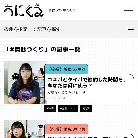
条件を指定して記事を探す
記事一覧
うにくえ とは？
「#無駄づくり」の記事一覧
お問い合わせ
#「好き」に向き合う
#「私」とは
#「自分らしい」仕事
#1人
【後編】藤原 麻里菜
コスパとタイパで節約した時間を、
#AI
#AIアライメント
#AIエージェント
#J-POP
#SF
あなたは何に使う？
©kaonavi, Inc.
好きなことを続けるには
#SNS
#Transformer
#VR
#XR
#YouTuber
#Z世代
2023.09.14
#アイデンティティ
#アイデンティティ・ポリティクス
#時間
#無駄づくり
#発明
#アストロサイト
#アテンションエコノミー
#アメリカ
【前編】藤原 麻里菜
#イノベーション
#インターネット
#インフォーマル経済