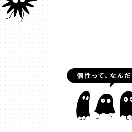
#ルールデザイン
#レゴ
#
#予測符号化
#交流
#人と
#伝える
#価値
#信頼
#個
#動物言語学
#動物認知
#
#多様性
#天文物理学
#好き
#対話
#少子高齢化
#就職
#情報革命
#意志
#意思決
#政治的分極化
#政治経済