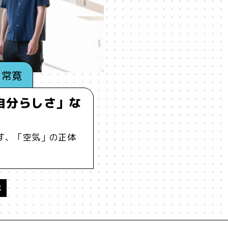
ーイング
#うにくえさん
#エビデンス
#エンジニア
#カルチャー
#キャリア
#ギャル
#クリエイティビテ
 常寛
ケーション
#コミュニティ
#コミュ力
#コンテンツ
自分らしさ」な
#ジレンマ
#スピーチ
#セルフケア
#ソーシャルメデ
す、「空気」の正体
ータサイエンス
#テクノロジー
#デジタルネイティブ
#テ
ソナライゼーション
#バカ
#ファッション
#プラットフォ
認
ーン
#ポピュリズム
#マーケティング
#マイノリティ
メンタルヘルス
#モチベーション
#ものづくり
#ゆるさ