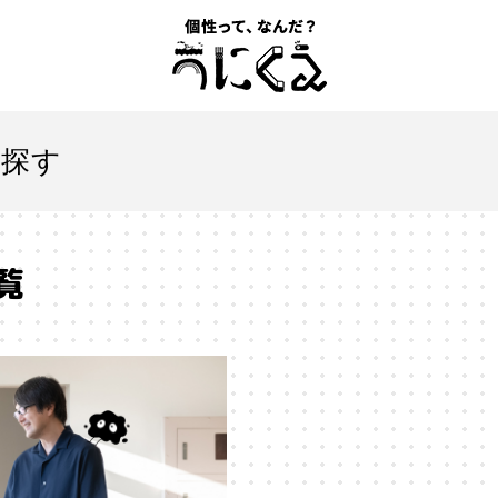
記事一覧
を探す
うにくえ とは？
覧
お問い合わせ
とは
#「自分らしい」仕事
#1人
#AI
#AIアライメン
#VR
#XR
#YouTuber
#Z世代
#アイデンティティ
ションエコノミー
#アメリカ
#イノベーション
#インター