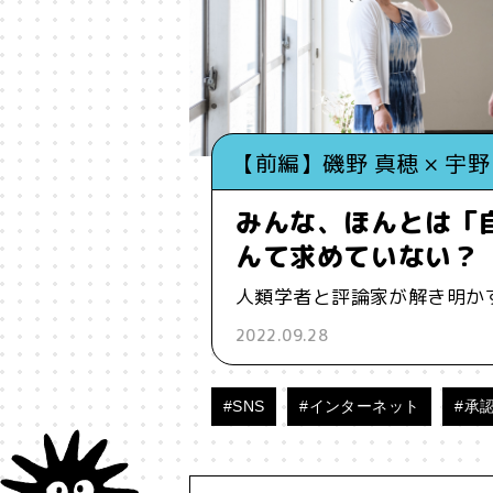
#インフルエンサー
#ウェルビ
#お笑い
#お笑い芸人
#お金
【前編】磯野 真穂 × 宇野
#コア
#こころ
#コミュニ
みんな、ほんとは「
#ジェンダー
#シジュウカラ
んて求めていない？
人類学者と評論家が解き明か
#タンザニア
#つくる
#デ
2022.09.28
#バイアス
#ハイパーパー
#SNS
#インターネット
#承
#ブランド
#ブロックチェ
#メタ認知
#メディア
#