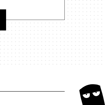
#歌舞伎町
#歌詞
#正しさ
民
#独立系書店
#猫
#現実
#研究
#社会
#社会学
経営学
#結界
#統計
#縄文
若者
#行動力
#表現
#言葉
和
#謀論
#責任
#資本主義
命学
#陰謀論
#集合的予測符号化
#駄菓子屋
#魚
#鳥