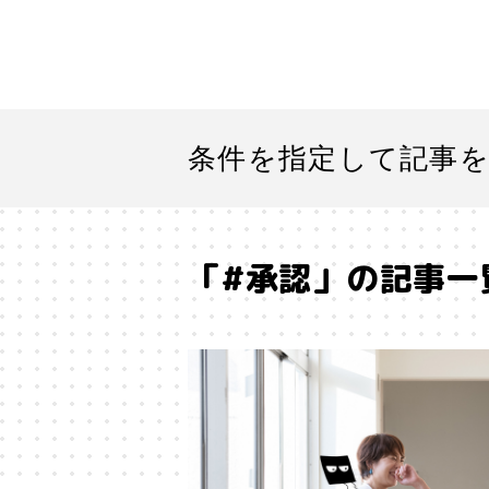
条件を指定して記事
「#承認」の記事一
#「好き」に向き合う
#「私」
#SF
#SNS
#Transformer
#アストロサイト
#アテン