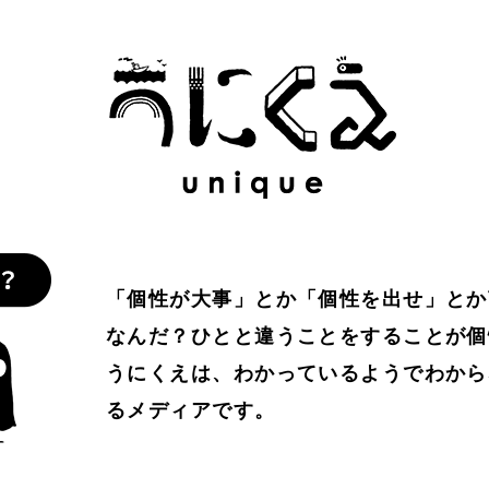
わかりやすさ
#わかる
#万葉集
#不合理
#不死
#
比べない
#人工生命
#人間経済
#人類学
#仏教
#
人
#個性
#個性とは？
#倫理
#働き方
#働く
協働
#印象
#可塑性
#哲学
#哲学対話
#囚人のジ
を仕事に
#好奇心
#嫌われ者
#子どもの個性
#孤独
「個性が大事」とか「個性を出せ」とか
なんだ？ひとと違うことをすることが個
#居場所
#幸せ
#広告
#弱者男性
#心理学
#思考
うにくえは、わかっているようでわから
るメディアです。
定
#意識
#愛
#感情
#所有
#承認
#承認欲求
#教育
#教養
#数理モデル
#数理政治
#文化
#文