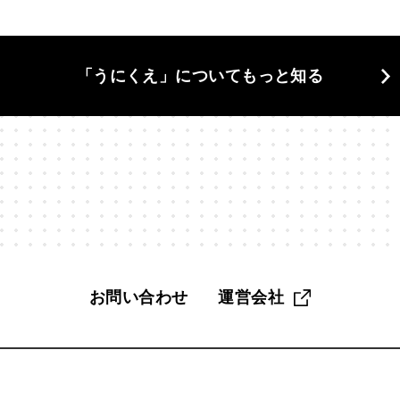
当の自分
#東京
#格差
#植物学
#構造と因果
#欲
「うにくえ」についてもっと知る
#漫画家
#無駄づくり
#物理学
#物語
#狩猟採集
活
#生物学
#界隈
#異文化
#発明
#相談
#知性
#科学哲学
#管理職
#組み合わせ
#組織
#経営
#
く
#脳科学
#自分
#自分探し
#自然
#自由
#
#記憶
#話す
#認知
#認知バイアス
#読解力
#調
お問い合わせ
運営会社
趣味
#距離感
#身体
#遅考術
#金融教育
#鏡像生
#雑
#雑談
#電子工作
#面白さ
#音楽
#頭がいい