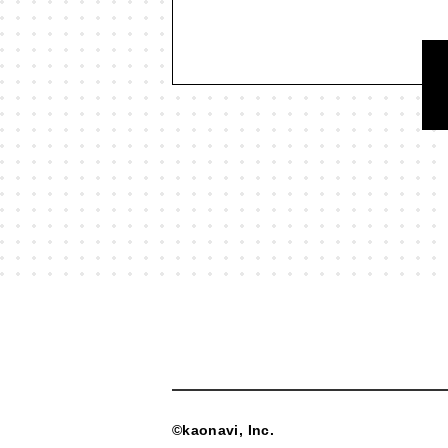
#映画
#時間
#曖昧
#本
#歴史
#死
#消費
#漫画
#現実科学
#生成AI
#生
#社会課題
#社会関係資本
#美学
#習慣
#聞く
#聴
#言語
#言語化
#言語学
#贈与
#贈与経済
#起業
#
#集合知
#集団現象
©kaonavi, Inc.