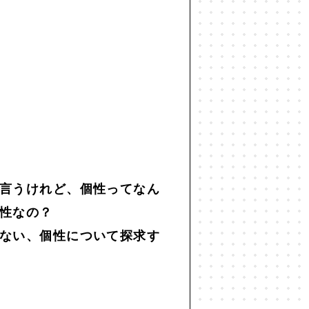
世代間ギャップ
#中動態
#主観
仕事
#他者との関係
#企画術
#共生
#分断
#効率化
#勉強
レンマ
#図
#国家
#地方
#宇宙
#宇宙思考
#寂しさ
言うけれど、個性ってなん
性なの？
#思考法
#恋愛
#恒常的無常
ない、個性について探求す
#投資
#抽象
#振り返り
化人類学
#文学
#旅
#昆虫