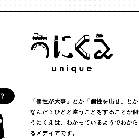
わかりやすさ
#わかる
#万葉集
#不合理
#不死
#
比べない
#人工生命
#人間経済
#人類学
#仏教
#
人
#個性
#個性とは？
#倫理
#働き方
#働く
協働
#印象
#可塑性
#哲学
#哲学対話
#囚人のジ
を仕事に
#好奇心
#嫌われ者
#子どもの個性
#孤独
#居場所
#幸せ
#広告
#弱者男性
#心理学
#思考
「個性が大事」とか「個性を出せ」とか
なんだ？ひとと違うことをすることが個
定
#意識
#愛
#感情
#所有
#承認
#承認欲求
うにくえは、わかっているようでわから
るメディアです。
#教育
#教養
#数理モデル
#数理政治
#文化
#文