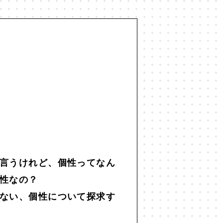
世代間ギャップ
#中動態
#主観
仕事
#他者との関係
#企画術
#共生
#分断
#効率化
#勉強
レンマ
#図
#国家
#地方
#宇宙
#宇宙思考
#寂しさ
#思考法
#恋愛
#恒常的無常
言うけれど、個性ってなん
性なの？
#投資
#抽象
#振り返り
ない、個性について探求す
化人類学
#文学
#旅
#昆虫