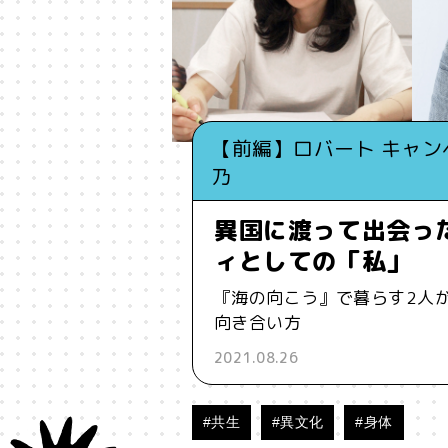
#インフルエンサー
#ウェルビ
#お笑い
#お笑い芸人
#お金
【前編】ロバート キャンベ
#コア
#こころ
#コミュニ
乃
#ジェンダー
#シジュウカラ
異国に渡って出会っ
ィとしての「私」
#タンザニア
#つくる
#デ
『海の向こう』で暮らす2人
向き合い方
#バイアス
#ハイパーパー
2021.08.26
#ブランド
#ブロックチェ
#共生
#異文化
#身体
#メタ認知
#メディア
#