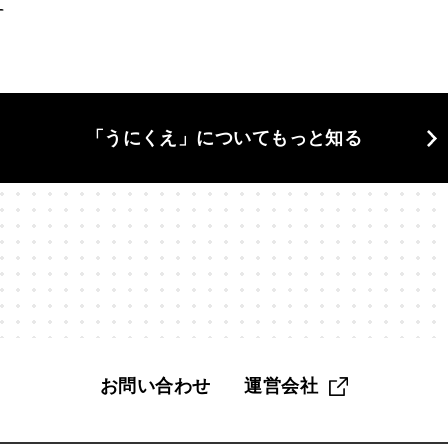
当の自分
#東京
#格差
#植物学
#構造と因果
#欲
#漫画家
#無駄づくり
#物理学
#物語
#狩猟採集
「うにくえ」についてもっと知る
活
#生物学
#界隈
#異文化
#発明
#相談
#知性
#科学哲学
#管理職
#組み合わせ
#組織
#経営
#
く
#脳科学
#自分
#自分探し
#自然
#自由
#
#記憶
#話す
#認知
#認知バイアス
#読解力
#調
趣味
#距離感
#身体
#遅考術
#金融教育
#鏡像生
お問い合わせ
運営会社
#雑
#雑談
#電子工作
#面白さ
#音楽
#頭がいい