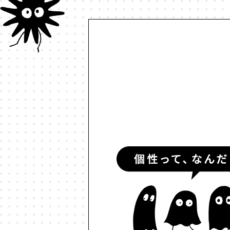
#ルールデザイン
#レゴ
#
#予測符号化
#交流
#人と
#伝える
#価値
#信頼
#個
#動物言語学
#動物認知
#
#多様性
#天文物理学
#好き
#対話
#少子高齢化
#就職
#情報革命
#意志
#意思決
#政治的分極化
#政治経済