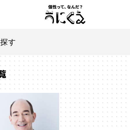
記事一覧
を探す
うにくえ とは？
覧
お問い合わせ
とは
#「自分らしい」仕事
#1人
#AI
#AIアライメン
#VR
#XR
#YouTuber
#Z世代
#アイデンティティ
ションエコノミー
#アメリカ
#イノベーション
#インター