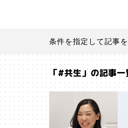
条件を指定して記事
「#共生」の記事一
#「好き」に向き合う
#「私」
#SF
#SNS
#Transformer
#アストロサイト
#アテン