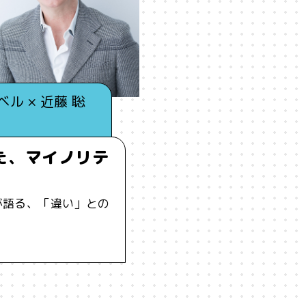
ーイング
#うにくえさん
#エビデンス
#エンジニア
#カルチャー
#キャリア
#ギャル
#クリエイティビテ
ル × 近藤 聡
ケーション
#コミュニティ
#コミュ力
#コンテンツ
#ジレンマ
#スピーチ
#セルフケア
#ソーシャルメデ
た、マイノリテ
ータサイエンス
#テクノロジー
#デジタルネイティブ
#テ
が語る、「違い」との
ソナライゼーション
#バカ
#ファッション
#プラットフォ
ーン
#ポピュリズム
#マーケティング
#マイノリティ
メンタルヘルス
#モチベーション
#ものづくり
#ゆるさ