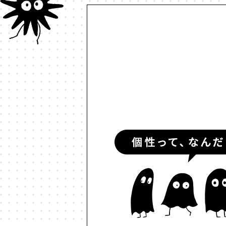
#ルールデザイン
#レゴ
#
#予測符号化
#交流
#人と
#伝える
#価値
#信頼
#個
#動物言語学
#動物認知
#
#多様性
#天文物理学
#好き
#対話
#少子高齢化
#就職
#情報革命
#意志
#意思決
#政治的分極化
#政治経済