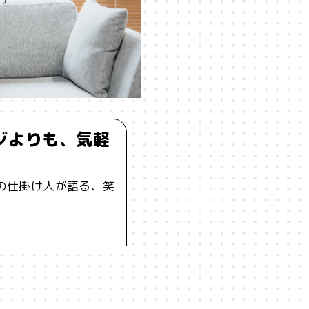
ーイング
#うにくえさん
#エビデンス
#エンジニア
#カルチャー
#キャリア
#ギャル
#クリエイティビテ
ケーション
#コミュニティ
#コミュ力
#コンテンツ
ジよりも、気軽
#ジレンマ
#スピーチ
#セルフケア
#ソーシャルメデ
の仕掛け人が語る、笑
ータサイエンス
#テクノロジー
#デジタルネイティブ
#テ
ソナライゼーション
#バカ
#ファッション
#プラットフォ
ーン
#ポピュリズム
#マーケティング
#マイノリティ
メンタルヘルス
#モチベーション
#ものづくり
#ゆるさ