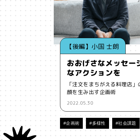
#インフルエンサー
#ウェルビ
#お笑い
#お笑い芸人
#お金
【後編】小国 士朗
#コア
#こころ
#コミュニ
おおげさなメッセー
#ジェンダー
#シジュウカラ
なアクションを
「注文をまちがえる料理店」
#タンザニア
#つくる
#デ
顔を生み出す企画術
2022.05.30
#バイアス
#ハイパーパー
#ブランド
#ブロックチェ
#企画術
#多様性
#社会課題
#メタ認知
#メディア
#