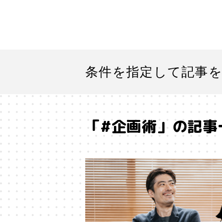
条件を指定して記事
「#企画術」の記事
#「好き」に向き合う
#「私」
#SF
#SNS
#Transformer
#アストロサイト
#アテン