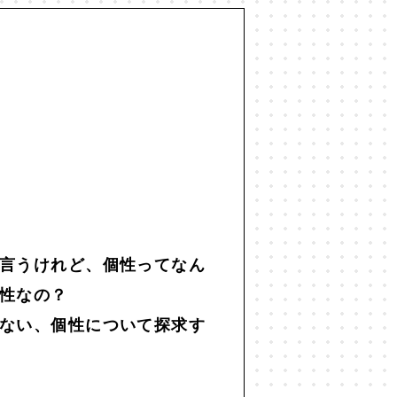
世代間ギャップ
#中動態
#主観
仕事
#他者との関係
#企画術
#共生
#分断
#効率化
#勉強
レンマ
#図
#国家
#地方
#宇宙
#宇宙思考
#寂しさ
言うけれど、個性ってなん
#思考法
#恋愛
#恒常的無常
性なの？
ない、個性について探求す
#投資
#抽象
#振り返り
化人類学
#文学
#旅
#昆虫