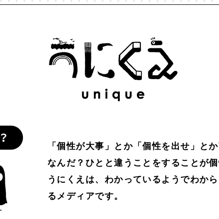
わかりやすさ
#わかる
#万葉集
#不合理
#不死
#
比べない
#人工生命
#人間経済
#人類学
#仏教
#
人
#個性
#個性とは？
#倫理
#働き方
#働く
協働
#印象
#可塑性
#哲学
#哲学対話
#囚人のジ
を仕事に
#好奇心
#嫌われ者
#子どもの個性
#孤独
「個性が大事」とか「個性を出せ」とか
#居場所
#幸せ
#広告
#弱者男性
#心理学
#思考
なんだ？ひとと違うことをすることが個
うにくえは、わかっているようでわから
定
#意識
#愛
#感情
#所有
#承認
#承認欲求
るメディアです。
#教育
#教養
#数理モデル
#数理政治
#文化
#文