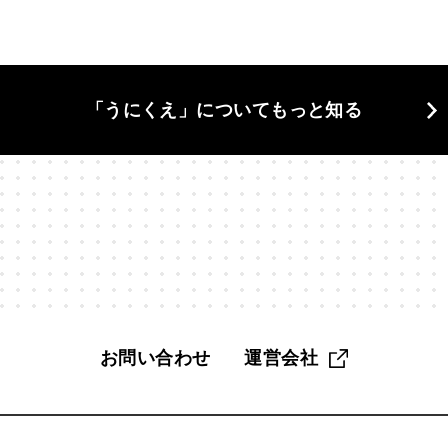
当の自分
#東京
#格差
#植物学
#構造と因果
#欲
#漫画家
#無駄づくり
#物理学
#物語
#狩猟採集
「うにくえ」についてもっと知る
活
#生物学
#界隈
#異文化
#発明
#相談
#知性
#科学哲学
#管理職
#組み合わせ
#組織
#経営
#
く
#脳科学
#自分
#自分探し
#自然
#自由
#
#記憶
#話す
#認知
#認知バイアス
#読解力
#調
お問い合わせ
運営会社
趣味
#距離感
#身体
#遅考術
#金融教育
#鏡像生
#雑
#雑談
#電子工作
#面白さ
#音楽
#頭がいい