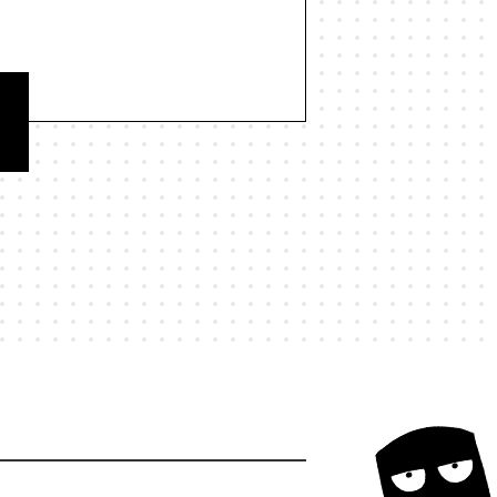
#歌舞伎町
#歌詞
#正しさ
民
#独立系書店
#猫
#現実
#研究
#社会
#社会学
経営学
#結界
#統計
#縄文
若者
#行動力
#表現
#言葉
和
#謀論
#責任
#資本主義
命学
#陰謀論
#集合的予測符号化
#駄菓子屋
#魚
#鳥