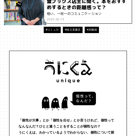
蟹ブックス店主に聞く。本をおすす
めするときの距離感って？
#インフルエンサー
#ウェルビーイング
#うにくえさん
短い、一対一のコミュニケーション
2025.02.13
#エビデンス
#エンジニア
#エンパシー
#オリジナリティー
#コミュ力
#独立系書店
#距離感
#お笑い
#お笑い芸人
#お金
#カルチャー
#キャリア
#ギャル
#クリエイティビティ
#クリエイティブ
#ゲーム理論
#コア
#こころ
#コミュニケーション
#コミュニティ
#コミュ力
#コンテンツ
#サードプレイス
#シェアリング
#ジェンダー
#シジュウカラ
#ジレンマ
#スピーチ
#セルフケア
#ソーシャルメディア
#ダイバーシティ
#だめ
#タンザニア
#つくる
#データサイエンス
#テクノロジー
「個性が大事」とか「個性を出せ」とか言うけれど、個性って
なんなんだ？ひとと違うことをすることが個性なの？
#デジタルネイティブ
#テレビ
#テレビドラマ
#ドラマ
うにくえは、わかっているようでわからない、個性について探