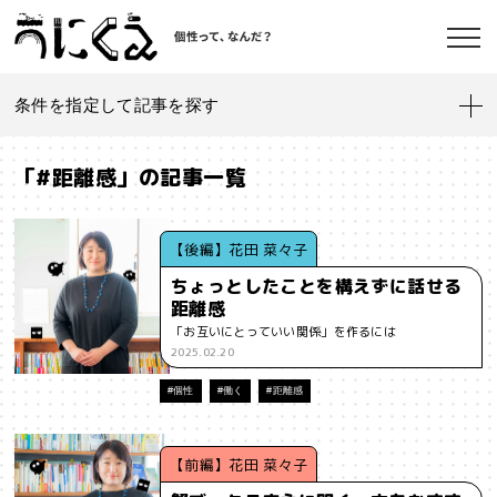
条件を指定して記事を探す
記事一覧
うにくえ とは？
「#距離感」の記事一覧
お問い合わせ
#「好き」に向き合う
#「私」とは
#「自分らしい」仕事
#1人
【後編】花田 菜々子
ちょっとしたことを構えずに話せる
#AI
#AIアライメント
#AIエージェント
#J-POP
#SF
距離感
©kaonavi, Inc.
「お互いにとっていい関係」を作るには
#SNS
#Transformer
#VR
#XR
#YouTuber
#Z世代
2025.02.20
#アイデンティティ
#アイデンティティ・ポリティクス
#個性
#働く
#距離感
#アストロサイト
#アテンションエコノミー
#アメリカ
【前編】花田 菜々子
#イノベーション
#インターネット
#インフォーマル経済