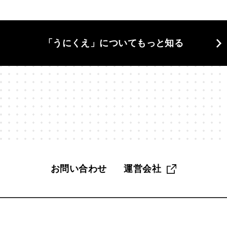
当の自分
#東京
#格差
#植物学
#構造と因果
#欲
「うにくえ」についてもっと知る
#漫画家
#無駄づくり
#物理学
#物語
#狩猟採集
活
#生物学
#界隈
#異文化
#発明
#相談
#知性
#科学哲学
#管理職
#組み合わせ
#組織
#経営
#
く
#脳科学
#自分
#自分探し
#自然
#自由
#
#記憶
#話す
#認知
#認知バイアス
#読解力
#調
お問い合わせ
運営会社
趣味
#距離感
#身体
#遅考術
#金融教育
#鏡像生
#雑
#雑談
#電子工作
#面白さ
#音楽
#頭がいい