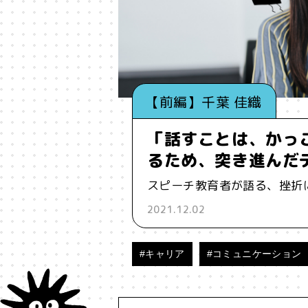
#インフルエンサー
#ウェルビ
#お笑い
#お笑い芸人
#お金
【前編】千葉 佳織
#コア
#こころ
#コミュニ
「話すことは、かっ
#ジェンダー
#シジュウカラ
るため、突き進んだ
スピーチ教育者が語る、挫折
#タンザニア
#つくる
#デ
2021.12.02
#バイアス
#ハイパーパー
#キャリア
#コミュニケーション
#ブランド
#ブロックチェ
#メタ認知
#メディア
#