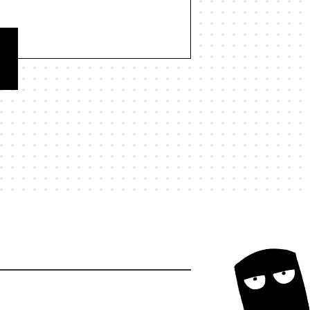
#歌舞伎町
#歌詞
#正しさ
民
#独立系書店
#猫
#現実
#研究
#社会
#社会学
経営学
#結界
#統計
#縄文
若者
#行動力
#表現
#言葉
和
#謀論
#責任
#資本主義
命学
#陰謀論
#集合的予測符号化
#駄菓子屋
#魚
#鳥