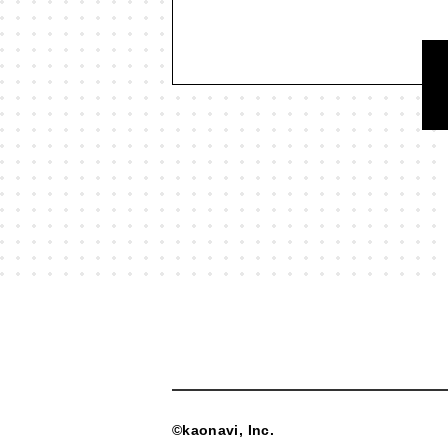
#映画
#時間
#曖昧
#本
#歴史
#死
#消費
#漫画
#現実科学
#生成AI
#生
#社会課題
#社会関係資本
#美学
#習慣
#聞く
#聴
#言語
#言語化
#言語学
#贈与
#贈与経済
#起業
#
#集合知
#集団現象
©kaonavi, Inc.