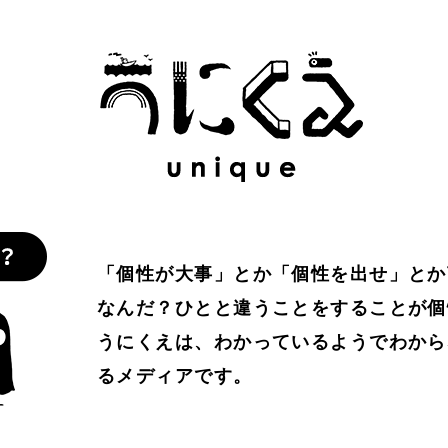
わかりやすさ
#わかる
#万葉集
#不合理
#不死
#
比べない
#人工生命
#人間経済
#人類学
#仏教
#
人
#個性
#個性とは？
#倫理
#働き方
#働く
協働
#印象
#可塑性
#哲学
#哲学対話
#囚人のジ
を仕事に
#好奇心
#嫌われ者
#子どもの個性
#孤独
「個性が大事」とか「個性を出せ」とか
なんだ？ひとと違うことをすることが個
#居場所
#幸せ
#広告
#弱者男性
#心理学
#思考
うにくえは、わかっているようでわから
るメディアです。
定
#意識
#愛
#感情
#所有
#承認
#承認欲求
#教育
#教養
#数理モデル
#数理政治
#文化
#文