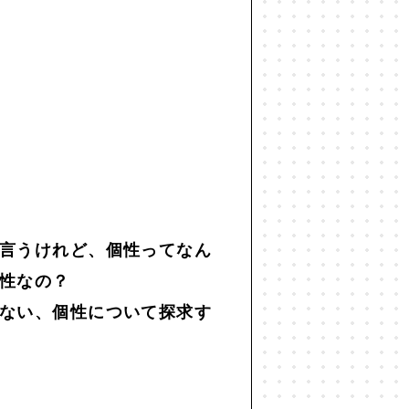
世代間ギャップ
#中動態
#主観
仕事
#他者との関係
#企画術
#共生
#分断
#効率化
#勉強
レンマ
#図
#国家
#地方
#宇宙
#宇宙思考
#寂しさ
言うけれど、個性ってなん
性なの？
#思考法
#恋愛
#恒常的無常
ない、個性について探求す
#投資
#抽象
#振り返り
化人類学
#文学
#旅
#昆虫