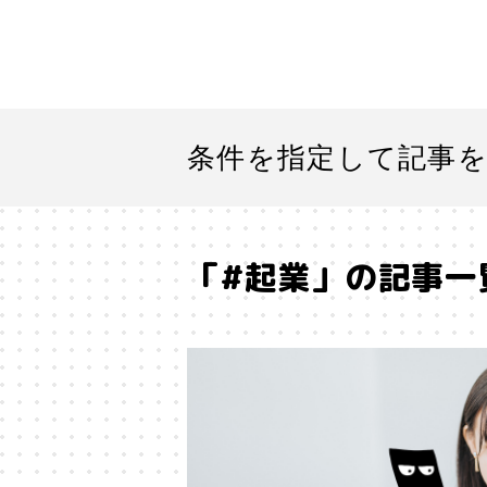
条件を指定して記事
「#起業」の記事一
#「好き」に向き合う
#「私」
#SF
#SNS
#Transformer
#アストロサイト
#アテン