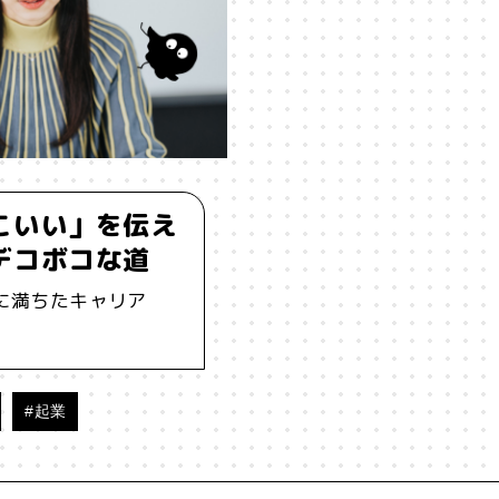
ーイング
#うにくえさん
#エビデンス
#エンジニア
#カルチャー
#キャリア
#ギャル
#クリエイティビテ
ケーション
#コミュニティ
#コミュ力
#コンテンツ
こいい」を伝え
#ジレンマ
#スピーチ
#セルフケア
#ソーシャルメデ
デコボコな道
に満ちたキャリア
ータサイエンス
#テクノロジー
#デジタルネイティブ
#テ
ソナライゼーション
#バカ
#ファッション
#プラットフォ
#起業
ーン
#ポピュリズム
#マーケティング
#マイノリティ
メンタルヘルス
#モチベーション
#ものづくり
#ゆるさ