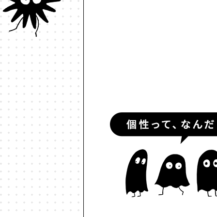
#ルールデザイン
#レゴ
#
#予測符号化
#交流
#人と
#伝える
#価値
#信頼
#個
#動物言語学
#動物認知
#
#多様性
#天文物理学
#好き
#対話
#少子高齢化
#就職
#情報革命
#意志
#意思決
#政治的分極化
#政治経済