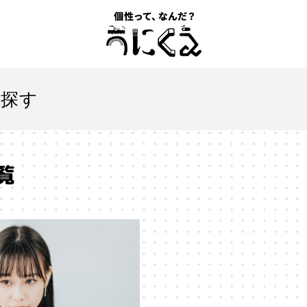
記事一覧
を探す
うにくえ とは？
覧
お問い合わせ
とは
#「自分らしい」仕事
#1人
#AI
#AIアライメン
#VR
#XR
#YouTuber
#Z世代
#アイデンティティ
ションエコノミー
#アメリカ
#イノベーション
#インター