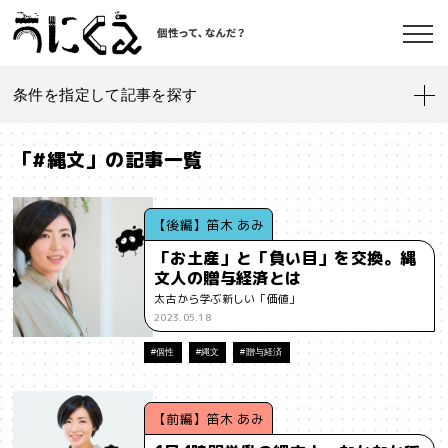
条件を指定して記事を探す
記事一覧
うにくえ とは？
「#縄文」の記事一覧
お問い合わせ
#「好き」に向き合う
#「私」とは
#「自分らしい」仕事
#1人
【後編】笛木 あみ
「お土産」と「負い目」を交換。縄
#AI
#AIアライメント
#AIエージェント
#J-POP
#SF
文人の贈与経済とは
©kaonavi, Inc.
太古から学ぶ新しい「価値」
#SNS
#Transformer
#VR
#XR
#YouTuber
#Z世代
2023.05.18
#アイデンティティ
#アイデンティティ・ポリティクス
#個性
#縄文
#贈与経済
#アストロサイト
#アテンションエコノミー
#アメリカ
【前編】笛木 あみ
#イノベーション
#インターネット
#インフォーマル経済