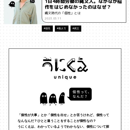
1日4時間労働の縄文人。なかなか稲
作をはじめなかったのはなぜ？
#インフルエンサー
#ウェルビーイング
#うにくえさん
縄文時代の「個性」とは
2023.05.11
#エビデンス
#エンジニア
#エンパシー
#オリジナリティー
#個性
#働き方
#縄文
#お笑い
#お笑い芸人
#お金
#カルチャー
#キャリア
#ギャル
#クリエイティビティ
#クリエイティブ
#ゲーム理論
#コア
#こころ
#コミュニケーション
#コミュニティ
#コミュ力
#コンテンツ
#サードプレイス
#シェアリング
#ジェンダー
#シジュウカラ
#ジレンマ
#スピーチ
#セルフケア
#ソーシャルメディア
#ダイバーシティ
#だめ
#タンザニア
#つくる
#データサイエンス
#テクノロジー
「個性が大事」とか「個性を出せ」とか言うけれど、個性って
なんなんだ？ひとと違うことをすることが個性なの？
#デジタルネイティブ
#テレビ
#テレビドラマ
#ドラマ
うにくえは、わかっているようでわからない、個性について探