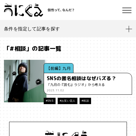
条件を指定して記事を探す
記事一覧
うにくえ とは？
「#相談」の記事一覧
お問い合わせ
#「好き」に向き合う
#「私」とは
#「自分らしい」仕事
#1人
【前編】九月
SNSの匿名相談はなぜバズる？
#AI
#AIアライメント
#AIエージェント
#J-POP
#SF
「九月の『読む』ラジオ」から考える
©kaonavi, Inc.
2023.11.02
#SNS
#Transformer
#VR
#XR
#YouTuber
#Z世代
#SNS
#お笑い芸人
#相談
#アイデンティティ
#アイデンティティ・ポリティクス
#アストロサイト
#アテンションエコノミー
#アメリカ
#イノベーション
#インターネット
#インフォーマル経済