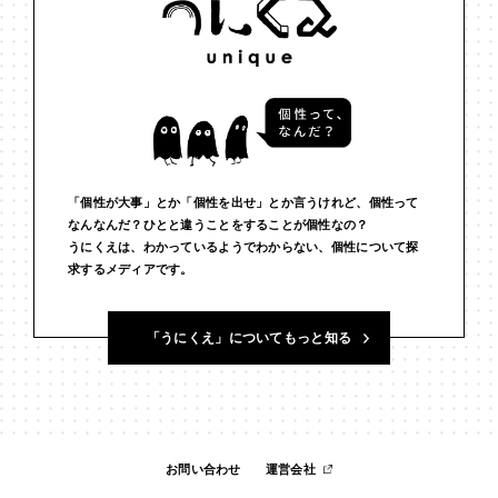
#インフルエンサー
#ウェルビーイング
#うにくえさん
#エビデンス
#エンジニア
#エンパシー
#オリジナリティー
#お笑い
#お笑い芸人
#お金
#カルチャー
#キャリア
#ギャル
#クリエイティビティ
#クリエイティブ
#ゲーム理論
「個性が大事」とか「個性を出せ」とか言うけれど、個性って
#コア
#こころ
#コミュニケーション
#コミュニティ
なんなんだ？ひとと違うことをすることが個性なの？
うにくえは、わかっているようでわからない、個性について探
求するメディアです。
#コミュ力
#コンテンツ
#サードプレイス
#シェアリング
#ジェンダー
#シジュウカラ
#ジレンマ
#スピーチ
「うにくえ」についてもっと知る
#セルフケア
#ソーシャルメディア
#ダイバーシティ
#だめ
#タンザニア
#つくる
#データサイエンス
#テクノロジー
#デジタルネイティブ
#テレビ
#テレビドラマ
#ドラマ
お問い合わせ
運営会社