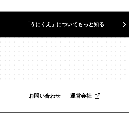
当の自分
#東京
#格差
#植物学
#構造と因果
#欲
「うにくえ」についてもっと知る
#漫画家
#無駄づくり
#物理学
#物語
#狩猟採集
活
#生物学
#界隈
#異文化
#発明
#相談
#知性
#科学哲学
#管理職
#組み合わせ
#組織
#経営
#
く
#脳科学
#自分
#自分探し
#自然
#自由
#
#記憶
#話す
#認知
#認知バイアス
#読解力
#調
お問い合わせ
運営会社
趣味
#距離感
#身体
#遅考術
#金融教育
#鏡像生
#雑
#雑談
#電子工作
#面白さ
#音楽
#頭がいい