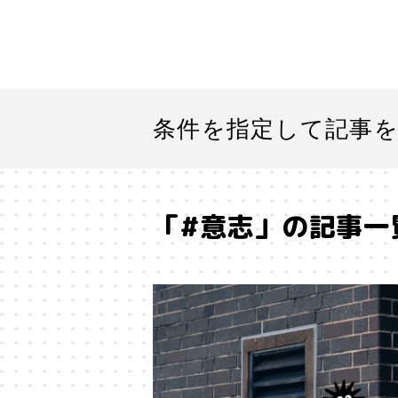
条件を指定して記事
「#意志」の記事一
#「好き」に向き合う
#「私」
#SF
#SNS
#Transformer
#アストロサイト
#アテン