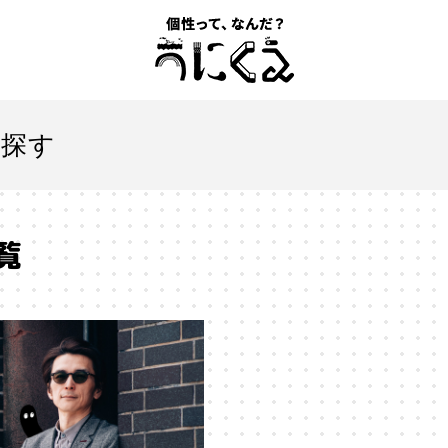
記事一覧
を探す
うにくえ とは？
覧
お問い合わせ
とは
#「自分らしい」仕事
#1人
#AI
#AIアライメン
#VR
#XR
#YouTuber
#Z世代
#アイデンティティ
ションエコノミー
#アメリカ
#イノベーション
#インター