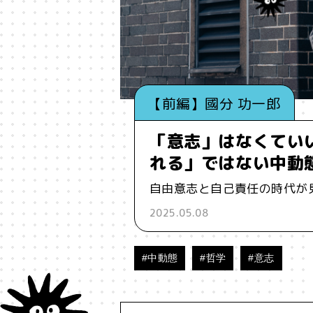
#インフルエンサー
#ウェルビ
#お笑い
#お笑い芸人
#お金
【前編】國分 功一郎
#コア
#こころ
#コミュニ
「意志」はなくてい
#ジェンダー
#シジュウカラ
れる」ではない中動
自由意志と自己責任の時代が
#タンザニア
#つくる
#デ
2025.05.08
#バイアス
#ハイパーパー
#中動態
#哲学
#意志
#ブランド
#ブロックチェ
#メタ認知
#メディア
#