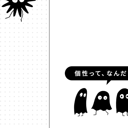
#ルールデザイン
#レゴ
#
#予測符号化
#交流
#人と
#伝える
#価値
#信頼
#個
#動物言語学
#動物認知
#
#多様性
#天文物理学
#好き
#対話
#少子高齢化
#就職
#情報革命
#意志
#意思決
#政治的分極化
#政治経済