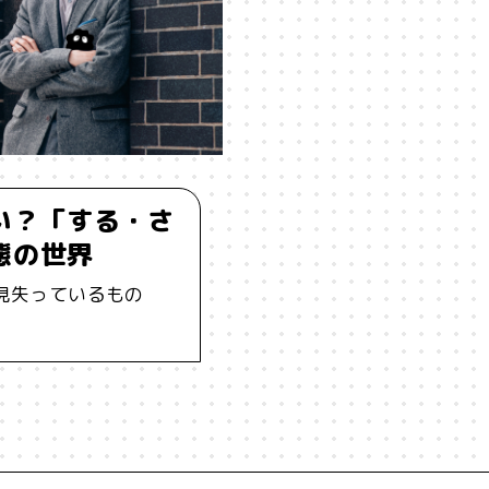
ーイング
#うにくえさん
#エビデンス
#エンジニア
#カルチャー
#キャリア
#ギャル
#クリエイティビテ
ケーション
#コミュニティ
#コミュ力
#コンテンツ
い？「する・さ
#ジレンマ
#スピーチ
#セルフケア
#ソーシャルメデ
態の世界
見失っているもの
ータサイエンス
#テクノロジー
#デジタルネイティブ
#テ
ソナライゼーション
#バカ
#ファッション
#プラットフォ
ーン
#ポピュリズム
#マーケティング
#マイノリティ
メンタルヘルス
#モチベーション
#ものづくり
#ゆるさ