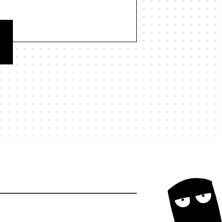
#歌舞伎町
#歌詞
#正しさ
民
#独立系書店
#猫
#現実
#研究
#社会
#社会学
経営学
#結界
#統計
#縄文
若者
#行動力
#表現
#言葉
和
#謀論
#責任
#資本主義
命学
#陰謀論
#集合的予測符号化
#駄菓子屋
#魚
#鳥