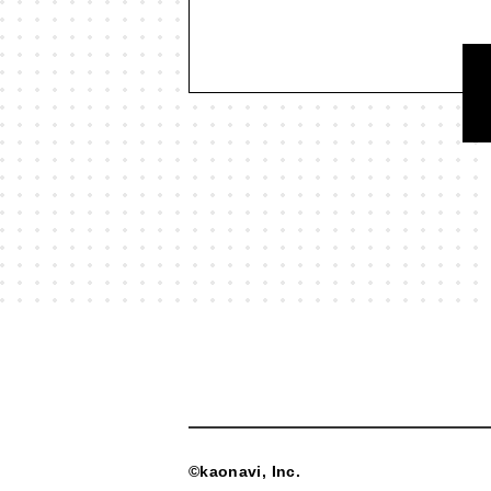
#映画
#時間
#曖昧
#本
#歴史
#死
#消費
#漫画
#現実科学
#生成AI
#生
#社会課題
#社会関係資本
#美学
#習慣
#聞く
#聴
#言語
#言語化
#言語学
#贈与
#贈与経済
#起業
#
#集合知
#集団現象
©kaonavi, Inc.