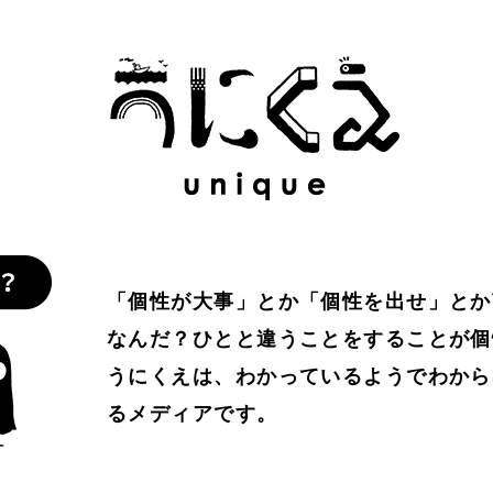
わかりやすさ
#わかる
#万葉集
#不合理
#不死
#
比べない
#人工生命
#人間経済
#人類学
#仏教
#
人
#個性
#個性とは？
#倫理
#働き方
#働く
協働
#印象
#可塑性
#哲学
#哲学対話
#囚人のジ
を仕事に
#好奇心
#嫌われ者
#子どもの個性
#孤独
「個性が大事」とか「個性を出せ」とか
なんだ？ひとと違うことをすることが個
#居場所
#幸せ
#広告
#弱者男性
#心理学
#思考
うにくえは、わかっているようでわから
るメディアです。
定
#意識
#愛
#感情
#所有
#承認
#承認欲求
#教育
#教養
#数理モデル
#数理政治
#文化
#文