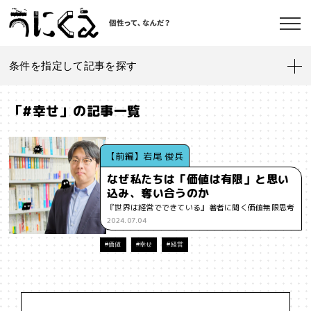
条件を指定して記事を探す
記事一覧
うにくえ とは？
「#幸せ」の記事一覧
お問い合わせ
#「好き」に向き合う
#「私」とは
#「自分らしい」仕事
#1人
【前編】岩尾 俊兵
なぜ私たちは「価値は有限」と思い
#AI
#AIアライメント
#AIエージェント
#J-POP
#SF
込み、奪い合うのか
©kaonavi, Inc.
『世界は経営でできている』著者に聞く価値無限思考
#SNS
#Transformer
#VR
#XR
#YouTuber
#Z世代
2024.07.04
#アイデンティティ
#アイデンティティ・ポリティクス
#価値
#幸せ
#経営
#アストロサイト
#アテンションエコノミー
#アメリカ
#イノベーション
#インターネット
#インフォーマル経済