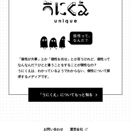
#インフルエンサー
#ウェルビーイング
#うにくえさん
#エビデンス
#エンジニア
#エンパシー
#オリジナリティー
#お笑い
#お笑い芸人
#お金
#カルチャー
#キャリア
#ギャル
#クリエイティビティ
#クリエイティブ
#ゲーム理論
#コア
#こころ
#コミュニケーション
#コミュニティ
「個性が大事」とか「個性を出せ」とか言うけれど、個性って
なんなんだ？ひとと違うことをすることが個性なの？
うにくえは、わかっているようでわからない、個性について探
#コミュ力
#コンテンツ
#サードプレイス
#シェアリング
求するメディアです。
#ジェンダー
#シジュウカラ
#ジレンマ
#スピーチ
「うにくえ」についてもっと知る
#セルフケア
#ソーシャルメディア
#ダイバーシティ
#だめ
#タンザニア
#つくる
#データサイエンス
#テクノロジー
#デジタルネイティブ
#テレビ
#テレビドラマ
#ドラマ
お問い合わせ
運営会社