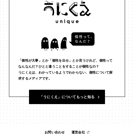
#インフルエンサー
#ウェルビーイング
#うにくえさん
#エビデンス
#エンジニア
#エンパシー
#オリジナリティー
#お笑い
#お笑い芸人
#お金
#カルチャー
#キャリア
#ギャル
#クリエイティビティ
#クリエイティブ
#ゲーム理論
#コア
#こころ
#コミュニケーション
#コミュニティ
「個性が大事」とか「個性を出せ」とか言うけれど、個性って
なんなんだ？ひとと違うことをすることが個性なの？
うにくえは、わかっているようでわからない、個性について探
#コミュ力
#コンテンツ
#サードプレイス
#シェアリング
求するメディアです。
#ジェンダー
#シジュウカラ
#ジレンマ
#スピーチ
「うにくえ」についてもっと知る
#セルフケア
#ソーシャルメディア
#ダイバーシティ
#だめ
#タンザニア
#つくる
#データサイエンス
#テクノロジー
#デジタルネイティブ
#テレビ
#テレビドラマ
#ドラマ
お問い合わせ
運営会社