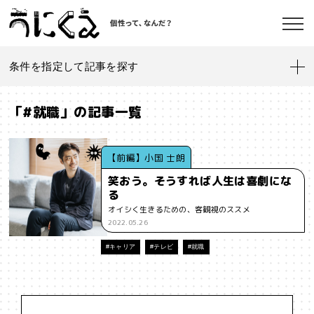
条件を指定して記事を探す
記事一覧
うにくえ とは？
「#就職」の記事一覧
お問い合わせ
#「好き」に向き合う
#「私」とは
#「自分らしい」仕事
#1人
【前編】小国 士朗
笑おう。そうすれば人生は喜劇にな
#AI
#AIアライメント
#AIエージェント
#J-POP
#SF
る
©kaonavi, Inc.
オイシく生きるための、客観視のススメ
#SNS
#Transformer
#VR
#XR
#YouTuber
#Z世代
2022.05.26
#アイデンティティ
#アイデンティティ・ポリティクス
#キャリア
#テレビ
#就職
#アストロサイト
#アテンションエコノミー
#アメリカ
#イノベーション
#インターネット
#インフォーマル経済