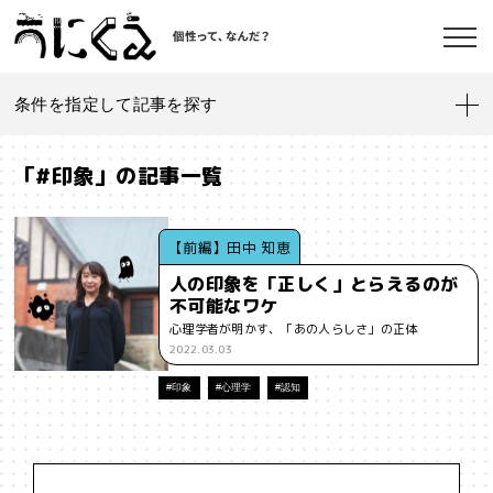
条件を指定して記事を探す
記事一覧
うにくえ とは？
「#印象」の記事一覧
お問い合わせ
#「好き」に向き合う
#「私」とは
#「自分らしい」仕事
#1人
【前編】田中 知恵
人の印象を「正しく」とらえるのが
#AI
#AIアライメント
#AIエージェント
#J-POP
#SF
不可能なワケ
©kaonavi, Inc.
心理学者が明かす、「あの人らしさ」の正体
#SNS
#Transformer
#VR
#XR
#YouTuber
#Z世代
2022.03.03
#アイデンティティ
#アイデンティティ・ポリティクス
#印象
#心理学
#認知
#アストロサイト
#アテンションエコノミー
#アメリカ
#イノベーション
#インターネット
#インフォーマル経済