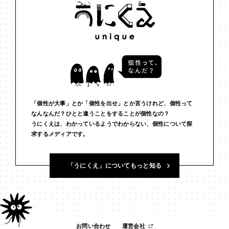
#インフルエンサー
#ウェルビーイング
#うにくえさん
#エビデンス
#エンジニア
#エンパシー
#オリジナリティー
#お笑い
#お笑い芸人
#お金
#カルチャー
#キャリア
#ギャル
#クリエイティビティ
#クリエイティブ
#ゲーム理論
#コア
#こころ
#コミュニケーション
#コミュニティ
「個性が大事」とか「個性を出せ」とか言うけれど、個性って
なんなんだ？ひとと違うことをすることが個性なの？
うにくえは、わかっているようでわからない、個性について探
#コミュ力
#コンテンツ
#サードプレイス
#シェアリング
求するメディアです。
#ジェンダー
#シジュウカラ
#ジレンマ
#スピーチ
「うにくえ」についてもっと知る
#セルフケア
#ソーシャルメディア
#ダイバーシティ
#だめ
#タンザニア
#つくる
#データサイエンス
#テクノロジー
#デジタルネイティブ
#テレビ
#テレビドラマ
#ドラマ
お問い合わせ
運営会社