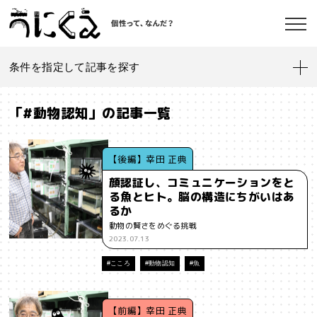
条件を指定して記事を探す
記事一覧
うにくえ とは？
「#動物認知」の記事一覧
お問い合わせ
#「好き」に向き合う
#「私」とは
#「自分らしい」仕事
#1人
【後編】幸田 正典
顔認証し、コミュニケーションをと
#AI
#AIアライメント
#AIエージェント
#J-POP
#SF
る魚とヒト。脳の構造にちがいはあ
©kaonavi, Inc.
るか
#SNS
#Transformer
#VR
#XR
#YouTuber
#Z世代
動物の賢さをめぐる挑戦
2023.07.13
#アイデンティティ
#アイデンティティ・ポリティクス
#こころ
#動物認知
#魚
#アストロサイト
#アテンションエコノミー
#アメリカ
#イノベーション
#インターネット
#インフォーマル経済
【前編】幸田 正典