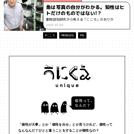
魚は写真の自分がわかる。知性はヒ
#インフルエンサー
#ウェルビーイング
#うにくえさん
トだけのものではない!？
動物認知研究から考える「こころ」のありか
#エビデンス
#エンジニア
#エンパシー
#オリジナリティー
2023.07.06
#お笑い
#お笑い芸人
#お金
#カルチャー
#キャリア
#こころ
#動物認知
#魚
#ギャル
#クリエイティビティ
#クリエイティブ
#ゲーム理論
#コア
#こころ
#コミュニケーション
#コミュニティ
#コミュ力
#コンテンツ
#サードプレイス
#シェアリング
#ジェンダー
#シジュウカラ
#ジレンマ
#スピーチ
#セルフケア
#ソーシャルメディア
#ダイバーシティ
#だめ
#タンザニア
#つくる
#データサイエンス
#テクノロジー
「個性が大事」とか「個性を出せ」とか言うけれど、個性って
#デジタルネイティブ
#テレビ
#テレビドラマ
#ドラマ
なんなんだ？ひとと違うことをすることが個性なの？