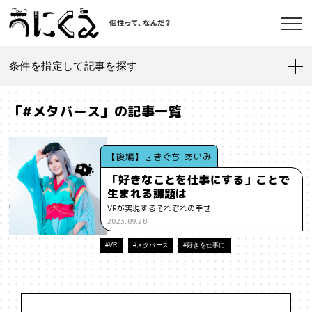
条件を指定して記事を探す
記事一覧
うにくえ とは？
「#メタバース」の記事一覧
お問い合わせ
#「好き」に向き合う
#「私」とは
#「自分らしい」仕事
#1人
【後編】せきぐち あいみ
「好きなことを仕事にする」ことで
#AI
#AIアライメント
#AIエージェント
#J-POP
#SF
生まれる課題は
©kaonavi, Inc.
VRが実現するそれぞれの幸せ
#SNS
#Transformer
#VR
#XR
#YouTuber
#Z世代
2023.09.28
#アイデンティティ
#アイデンティティ・ポリティクス
#VR
#メタバース
#好きを仕事に
#アストロサイト
#アテンションエコノミー
#アメリカ
#イノベーション
#インターネット
#インフォーマル経済