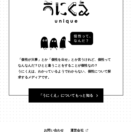
#インフルエンサー
#ウェルビーイング
#うにくえさん
#エビデンス
#エンジニア
#エンパシー
#オリジナリティー
#お笑い
#お笑い芸人
#お金
#カルチャー
#キャリア
#ギャル
#クリエイティビティ
#クリエイティブ
#ゲーム理論
#コア
#こころ
#コミュニケーション
#コミュニティ
「個性が大事」とか「個性を出せ」とか言うけれど、個性って
なんなんだ？ひとと違うことをすることが個性なの？
うにくえは、わかっているようでわからない、個性について探
#コミュ力
#コンテンツ
#サードプレイス
#シェアリング
求するメディアです。
#ジェンダー
#シジュウカラ
#ジレンマ
#スピーチ
「うにくえ」についてもっと知る
#セルフケア
#ソーシャルメディア
#ダイバーシティ
#だめ
#タンザニア
#つくる
#データサイエンス
#テクノロジー
#デジタルネイティブ
#テレビ
#テレビドラマ
#ドラマ
お問い合わせ
運営会社