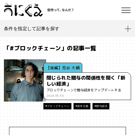
条件を指定して記事を探す
記事一覧
うにくえ とは？
「#ブロックチェーン」の記事一覧
お問い合わせ
#「好き」に向き合う
#「私」とは
#「自分らしい」仕事
#1人
【後編】荒谷 大輔
閉じられた贈与の関係性を開く「新
#AI
#AIアライメント
#AIエージェント
#J-POP
#SF
しい経済」
©kaonavi, Inc.
ブロックチェーンで贈与経済をアップデートする
#SNS
#Transformer
#VR
#XR
#YouTuber
#Z世代
2024.05.30
#アイデンティティ
#アイデンティティ・ポリティクス
#ブロックチェーン
#資本主義
#贈与経済
#アストロサイト
#アテンションエコノミー
#アメリカ
#イノベーション
#インターネット
#インフォーマル経済