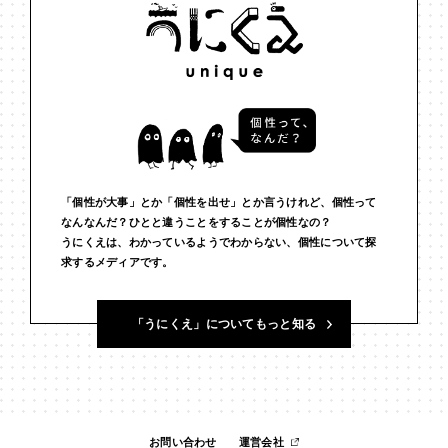
#インフルエンサー
#ウェルビーイング
#うにくえさん
#エビデンス
#エンジニア
#エンパシー
#オリジナリティー
#お笑い
#お笑い芸人
#お金
#カルチャー
#キャリア
#ギャル
#クリエイティビティ
#クリエイティブ
#ゲーム理論
#コア
#こころ
#コミュニケーション
#コミュニティ
「個性が大事」とか「個性を出せ」とか言うけれど、個性って
なんなんだ？ひとと違うことをすることが個性なの？
うにくえは、わかっているようでわからない、個性について探
#コミュ力
#コンテンツ
#サードプレイス
#シェアリング
求するメディアです。
#ジェンダー
#シジュウカラ
#ジレンマ
#スピーチ
「うにくえ」についてもっと知る
#セルフケア
#ソーシャルメディア
#ダイバーシティ
#だめ
#タンザニア
#つくる
#データサイエンス
#テクノロジー
#デジタルネイティブ
#テレビ
#テレビドラマ
#ドラマ
お問い合わせ
運営会社