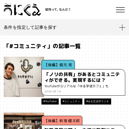
条件を指定して記事を探す
記事一覧
うにくえ とは？
「#コミュニティ」の記事一覧
お問い合わせ
#「好き」に向き合う
#「私」とは
#「自分らしい」仕事
#1人
【後編】堀元 見
「ノリの共有」があるとコミュニテ
#AI
#AIアライメント
#AIエージェント
#J-POP
#SF
ィができる。実現するには？
©kaonavi, Inc.
YouTubeからリアルな「ゆる学徒カフェ」も
#SNS
#Transformer
#VR
#XR
#YouTuber
#Z世代
2024.03.14
#アイデンティティ
#アイデンティティ・ポリティクス
#YouTuber
#コミュニティ
#ゆる言語学ラジオ
#アストロサイト
#アテンションエコノミー
#アメリカ
【後編】新海 健太郎
#イノベーション
#インターネット
#インフォーマル経済