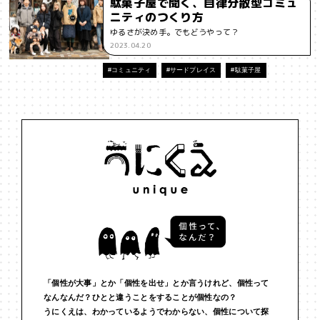
駄菓子屋で聞く、自律分散型コミュ
ニティのつくり方
#インフルエンサー
#ウェルビーイング
#うにくえさん
ゆるさが決め手。でもどうやって？
2023.04.20
#エビデンス
#エンジニア
#エンパシー
#オリジナリティー
#コミュニティ
#サードプレイス
#駄菓子屋
#お笑い
#お笑い芸人
#お金
#カルチャー
#キャリア
#ギャル
#クリエイティビティ
#クリエイティブ
#ゲーム理論
#コア
#こころ
#コミュニケーション
#コミュニティ
#コミュ力
#コンテンツ
#サードプレイス
#シェアリング
#ジェンダー
#シジュウカラ
#ジレンマ
#スピーチ
#セルフケア
#ソーシャルメディア
#ダイバーシティ
#だめ
#タンザニア
#つくる
#データサイエンス
#テクノロジー
「個性が大事」とか「個性を出せ」とか言うけれど、個性って
なんなんだ？ひとと違うことをすることが個性なの？
#デジタルネイティブ
#テレビ
#テレビドラマ
#ドラマ
うにくえは、わかっているようでわからない、個性について探