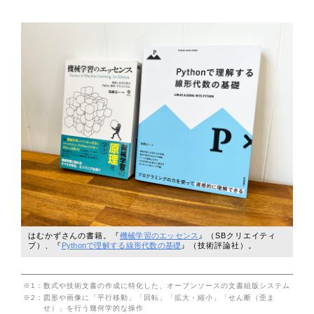
はむかずさんの書籍。『
機械学習のエッセンス
』（SBクリエイティ
ブ）、『
Pythonで理解する線形代数の基礎
』（技術評論社）。
※1：
数式や技術文書の作成に特化した、オープンソースの文書組版システム
※2：
図形や画像に「平行移動」「回転」「拡大・縮小」「せん断（歪ま
せ）」を行う幾何学的な操作