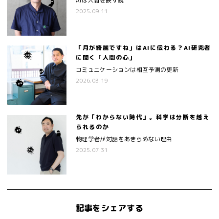
AIは人間を映す鏡
2025.09.11
「月が綺麗ですね」はAIに伝わる？AI研究者
に聞く「人間の心」
コミュニケーションは相互予測の更新
2026.03.19
先が「わからない時代」。科学は分断を越え
られるのか
物理学者が対話をあきらめない理由
2025.07.31
記事をシェアする