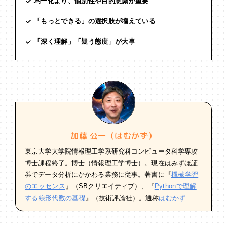
均一化より、個別性や目的意識が重要
「もっとできる」の選択肢が増えている
「深く理解」「疑う態度」が大事
加藤 公一（はむかず）
東京大学大学院情報理工学系研究科コンピュータ科学専攻
博士課程終了。博士（情報理工学博士）。現在はみずほ証
券でデータ分析にかかわる業務に従事。著書に『
機械学習
のエッセンス
』（SBクリエイティブ）、『
Pythonで理解
する線形代数の基礎
』（技術評論社）。通称
はむかず