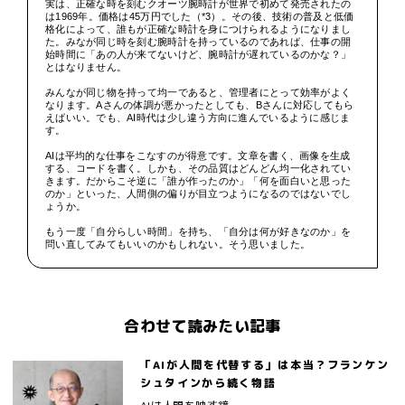
実は、正確な時を刻むクオーツ腕時計が世界で初めて発売されたの
は1969年。価格は45万円でした（*3）。その後、技術の普及と低価
格化によって、誰もが正確な時計を身につけられるようになりまし
た。みなが同じ時を刻む腕時計を持っているのであれば、仕事の開
始時間に「あの人が来てないけど、腕時計が遅れているのかな？」
とはなりません。
みんなが同じ物を持って均一であると、管理者にとって効率がよく
なります。Aさんの体調が悪かったとしても、Bさんに対応してもら
えばいい。でも、AI時代は少し違う方向に進んでいるように感じま
す。
AIは平均的な仕事をこなすのが得意です。文章を書く、画像を生成
する、コードを書く。しかも、その品質はどんどん均一化されてい
きます。だからこそ逆に「誰が作ったのか」「何を面白いと思った
のか」といった、人間側の偏りが目立つようになるのではないでし
ょうか。
もう一度「自分らしい時間」を持ち、「自分は何が好きなのか」を
問い直してみてもいいのかもしれない。そう思いました。
合わせて読みたい記事
「AIが人間を代替する」は本当？フランケン
シュタインから続く物語