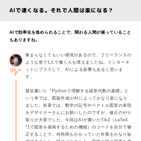
AIで速くなる。それで人間は楽になる？
AIで効率化を進められることで、関わる人間が減っていること
もありますね。
集まらなくてもいい環境があるので、フリーランスの
ような形で1人で働く人も増えましたね。インターネ
ットにプラスして、AIによる影響もあると思いま
はむか
ず
す。
最近書いた『Pythonで理解する線形代数の基礎』と
いう本では、図版作成がAIによってかなり楽になり
ました。前著では、数学の記号やベクトル図形の表現
をデザイナーさんにお願いしたのですが、修正のやり
取りが大変でした。今回はAIが書いたTikZ（LaTeX
*1で図形を描画するための機能）のコードを自分で修
正することで、何時間もかかっていた作業をかなり短