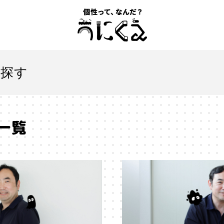
記事一覧
を探す
うにくえ とは？
一覧
お問い合わせ
とは
#「自分らしい」仕事
#1人
#AI
#AIアライメン
#VR
#XR
#YouTuber
#Z世代
#アイデンティティ
ションエコノミー
#アメリカ
#イノベーション
#インター