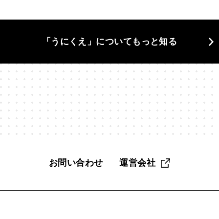
当の自分
#東京
#格差
#植物学
#構造と因果
#欲
「うにくえ」についてもっと知る
#漫画家
#無駄づくり
#物理学
#物語
#狩猟採集
活
#生物学
#界隈
#異文化
#発明
#相談
#知性
#科学哲学
#管理職
#組み合わせ
#組織
#経営
#
く
#脳科学
#自分
#自分探し
#自然
#自由
#
#記憶
#話す
#認知
#認知バイアス
#読解力
#調
お問い合わせ
運営会社
趣味
#距離感
#身体
#遅考術
#金融教育
#鏡像生
#雑
#雑談
#電子工作
#面白さ
#音楽
#頭がいい