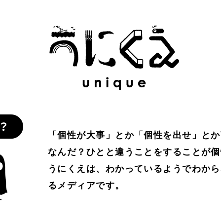
わかりやすさ
#わかる
#万葉集
#不合理
#不死
#
比べない
#人工生命
#人間経済
#人類学
#仏教
#
人
#個性
#個性とは？
#倫理
#働き方
#働く
協働
#印象
#可塑性
#哲学
#哲学対話
#囚人のジ
を仕事に
#好奇心
#嫌われ者
#子どもの個性
#孤独
「個性が大事」とか「個性を出せ」とか
なんだ？ひとと違うことをすることが個
#居場所
#幸せ
#広告
#弱者男性
#心理学
#思考
うにくえは、わかっているようでわから
るメディアです。
定
#意識
#愛
#感情
#所有
#承認
#承認欲求
#教育
#教養
#数理モデル
#数理政治
#文化
#文