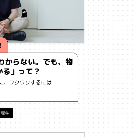
#エンパシー
#オリジナリティー
ィ
#クリエイティブ
#ゲーム理論
紀
#サードプレイス
#シェアリング
はわからない。でも、物
ィア
#ダイバーシティ
#だめ
かる」って？
に、ワクワクするには
レビ
#テレビドラマ
#ドラマ
ーム
#フランケンシュタイン
物理学
#マルチバース
#メタバース
#ゆる言語学ラジオ
#ルール