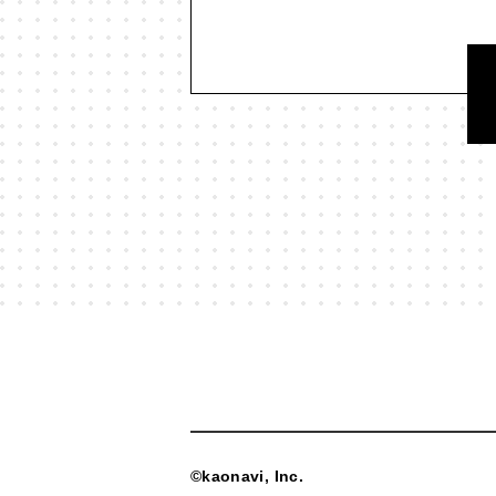
#映画
#時間
#曖昧
#本
#歴史
#死
#消費
#漫画
#現実科学
#生成AI
#生
#社会課題
#社会関係資本
#美学
#習慣
#聞く
#聴
#言語
#言語化
#言語学
#贈与
#贈与経済
#起業
#
#集合知
#集団現象
©kaonavi, Inc.