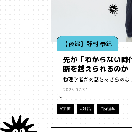
#インフルエンサー
#ウェルビ
#お笑い
#お笑い芸人
#お金
【後編】野村 泰紀
#コア
#こころ
#コミュニ
先が「わからない時
#ジェンダー
#シジュウカラ
断を越えられるのか
物理学者が対話をあきらめな
#タンザニア
#つくる
#デ
2025.07.31
#バイアス
#ハイパーパー
#宇宙
#対話
#物理学
#ブランド
#ブロックチェ
#メタ認知
#メディア
#