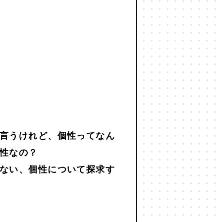
世代間ギャップ
#中動態
#主観
仕事
#他者との関係
#企画術
#共生
#分断
#効率化
#勉強
レンマ
#図
#国家
#地方
#宇宙
#宇宙思考
#寂しさ
言うけれど、個性ってなん
性なの？
#思考法
#恋愛
#恒常的無常
ない、個性について探求す
#投資
#抽象
#振り返り
化人類学
#文学
#旅
#昆虫