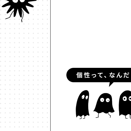
#ルールデザイン
#レゴ
#
#予測符号化
#交流
#人と
#伝える
#価値
#信頼
#個
#動物言語学
#動物認知
#
#多様性
#天文物理学
#好き
#対話
#少子高齢化
#就職
#情報革命
#意志
#意思決
#政治的分極化
#政治経済