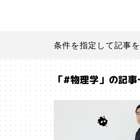
条件を指定して記事
「#物理学」の記事
#「好き」に向き合う
#「私」
#SF
#SNS
#Transformer
#アストロサイト
#アテン