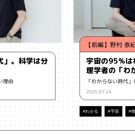
ーイング
#うにくえさん
#エビデンス
#エンジニア
#カルチャー
#キャリア
#ギャル
#クリエイティビテ
【前編】野村 泰
ケーション
#コミュニティ
#コミュ力
#コンテンツ
代」。科学は分
宇宙の95%
#ジレンマ
#スピーチ
#セルフケア
#ソーシャルメデ
理学者の「わ
い理由
「わからない時代」
ータサイエンス
#テクノロジー
#デジタルネイティブ
#テ
2025.07.24
ソナライゼーション
#バカ
#ファッション
#プラットフォ
#わかる
#宇宙
#
ーン
#ポピュリズム
#マーケティング
#マイノリティ
メンタルヘルス
#モチベーション
#ものづくり
#ゆるさ