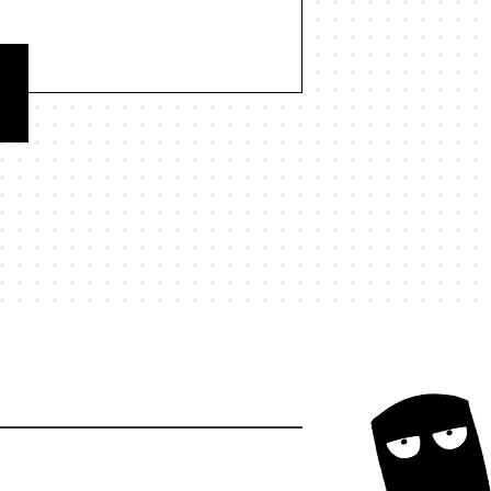
#歌舞伎町
#歌詞
#正しさ
民
#独立系書店
#猫
#現実
#研究
#社会
#社会学
経営学
#結界
#統計
#縄文
若者
#行動力
#表現
#言葉
和
#謀論
#責任
#資本主義
命学
#陰謀論
#集合的予測符号化
#駄菓子屋
#魚
#鳥