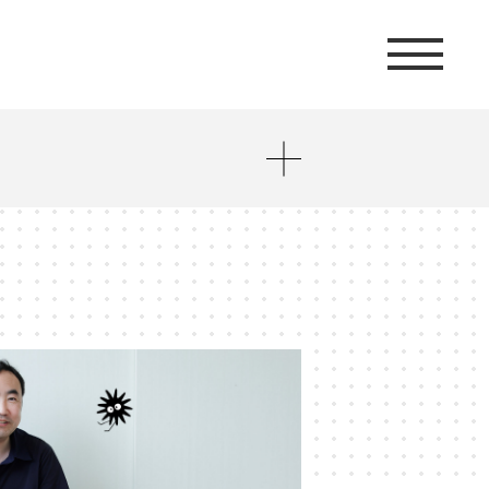
ト
#AIエージェント
#J-POP
#アイデンティティ・ポリティクス
ネット
#インフォーマル経済