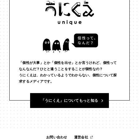
#インフルエンサー
#ウェルビーイング
#うにくえさん
#エビデンス
#エンジニア
#エンパシー
#オリジナリティー
#お笑い
#お笑い芸人
#お金
#カルチャー
#キャリア
#ギャル
#クリエイティビティ
#クリエイティブ
#ゲーム理論
#コア
#こころ
#コミュニケーション
#コミュニティ
「個性が大事」とか「個性を出せ」とか言うけれど、個性って
なんなんだ？ひとと違うことをすることが個性なの？
うにくえは、わかっているようでわからない、個性について探
#コミュ力
#コンテンツ
#サードプレイス
#シェアリング
求するメディアです。
#ジェンダー
#シジュウカラ
#ジレンマ
#スピーチ
「うにくえ」についてもっと知る
#セルフケア
#ソーシャルメディア
#ダイバーシティ
#だめ
#タンザニア
#つくる
#データサイエンス
#テクノロジー
#デジタルネイティブ
#テレビ
#テレビドラマ
#ドラマ
お問い合わせ
運営会社