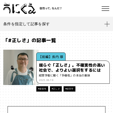
条件を指定して記事を探す
記事一覧
うにくえ とは？
「#正しさ」の記事一覧
お問い合わせ
#「好き」に向き合う
#「私」とは
#「自分らしい」仕事
#1人
【前編】長内 厚
揺らぐ「正しさ」。不確実性の高い
#AI
#AIアライメント
#AIエージェント
#J-POP
#SF
社会で、よりよい選択をするには
©kaonavi, Inc.
経営学者に聞く「多様性」の本当の意味
#SNS
#Transformer
#VR
#XR
#YouTuber
#Z世代
2025.06.19
#アイデンティティ
#アイデンティティ・ポリティクス
#多様性
#正しさ
#経営学
#アストロサイト
#アテンションエコノミー
#アメリカ
#イノベーション
#インターネット
#インフォーマル経済