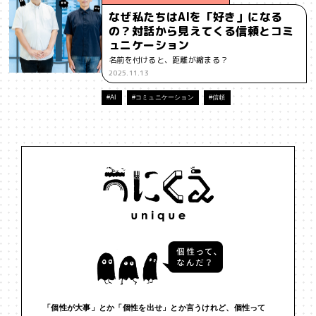
なぜ私たちはAIを「好き」になる
#インフルエンサー
#ウェルビーイング
#うにくえさん
の？対話から見えてくる信頼とコミ
ュニケーション
#エビデンス
#エンジニア
#エンパシー
#オリジナリティー
名前を付けると、距離が縮まる？
2025.11.13
#お笑い
#お笑い芸人
#お金
#カルチャー
#キャリア
#AI
#コミュニケーション
#信頼
#ギャル
#クリエイティビティ
#クリエイティブ
#ゲーム理論
#コア
#こころ
#コミュニケーション
#コミュニティ
#コミュ力
#コンテンツ
#サードプレイス
#シェアリング
#ジェンダー
#シジュウカラ
#ジレンマ
#スピーチ
#セルフケア
#ソーシャルメディア
#ダイバーシティ
#だめ
#タンザニア
#つくる
#データサイエンス
#テクノロジー
#デジタルネイティブ
#テレビ
#テレビドラマ
#ドラマ
「個性が大事」とか「個性を出せ」とか言うけれど、個性って