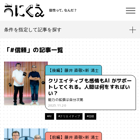
条件を指定して記事を探す
記事一覧
うにくえ とは？
「#信頼」の記事一覧
お問い合わせ
#「好き」に向き合う
#「私」とは
#「自分らしい」仕事
#1人
【後編】藤井 直敬×新 清士
クリエイティブも感情もAI がサポー
#AI
#AIアライメント
#AIエージェント
#J-POP
#SF
トしてくれる。人間は何をすればい
©kaonavi, Inc.
い？
#SNS
#Transformer
#VR
#XR
#YouTuber
#Z世代
能力の拡張は自分次第
2025.11.20
#アイデンティティ
#アイデンティティ・ポリティクス
#AI
#クリエイティブ
#信頼
#アストロサイト
#アテンションエコノミー
#アメリカ
#イノベーション
#インターネット
#インフォーマル経済
【前編】藤井 直敬×新 清士