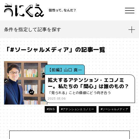
条件を指定して記事を探す
記事一覧
うにくえ とは？
「#ソーシャルメディア」の記事一覧
お問い合わせ
#「好き」に向き合う
#「私」とは
#「自分らしい」仕事
#1人
【前編】山口 真一
拡大するアテンション・エコノミ
#AI
#AIアライメント
#AIエージェント
#J-POP
#SF
ー。私たちの「関心」は誰のもの？
©kaonavi, Inc.
「見られる」ことの価値にどう向き合う
#SNS
#Transformer
#VR
#XR
#YouTuber
#Z世代
2025.03.06
#アイデンティティ
#アイデンティティ・ポリティクス
#SNS
#アテンションエコノミー
#ソーシャルメディア
#アストロサイト
#アテンションエコノミー
#アメリカ
#イノベーション
#インターネット
#インフォーマル経済