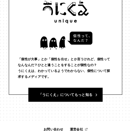
#インフルエンサー
#ウェルビーイング
#うにくえさん
#エビデンス
#エンジニア
#エンパシー
#オリジナリティー
#お笑い
#お笑い芸人
#お金
#カルチャー
#キャリア
#ギャル
#クリエイティビティ
#クリエイティブ
#ゲーム理論
#コア
#こころ
#コミュニケーション
#コミュニティ
「個性が大事」とか「個性を出せ」とか言うけれど、個性って
なんなんだ？ひとと違うことをすることが個性なの？
うにくえは、わかっているようでわからない、個性について探
#コミュ力
#コンテンツ
#サードプレイス
#シェアリング
求するメディアです。
#ジェンダー
#シジュウカラ
#ジレンマ
#スピーチ
「うにくえ」についてもっと知る
#セルフケア
#ソーシャルメディア
#ダイバーシティ
#だめ
#タンザニア
#つくる
#データサイエンス
#テクノロジー
#デジタルネイティブ
#テレビ
#テレビドラマ
#ドラマ
お問い合わせ
運営会社