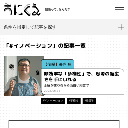
条件を指定して記事を探す
記事一覧
うにくえ とは？
「#イノベーション」の記事一覧
お問い合わせ
#「好き」に向き合う
#「私」とは
#「自分らしい」仕事
#1人
【後編】長内 厚
非効率な「多様性」で、思考の幅広
#AI
#AIアライメント
#AIエージェント
#J-POP
#SF
さを手にいれる
©kaonavi, Inc.
正解が変わるから面白い経営学
#SNS
#Transformer
#VR
#XR
#YouTuber
#Z世代
2025.06.26
#アイデンティティ
#アイデンティティ・ポリティクス
#イノベーション
#多様性
#経営学
#アストロサイト
#アテンションエコノミー
#アメリカ
#イノベーション
#インターネット
#インフォーマル経済