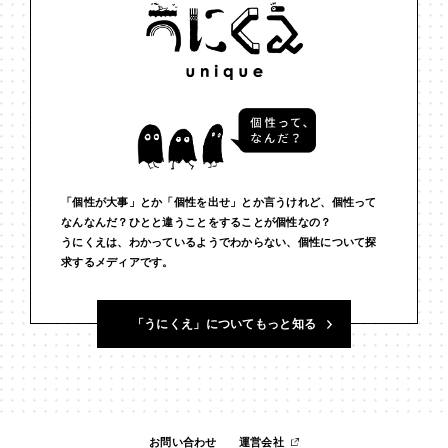
#インフルエンサー
#ウェルビーイング
#うにくえさん
#エビデンス
#エンジニア
#エンパシー
#オリジナリティー
#お笑い
#お笑い芸人
#お金
#カルチャー
#キャリア
#ギャル
#クリエイティビティ
#クリエイティブ
#ゲーム理論
#コア
#こころ
#コミュニケーション
#コミュニティ
「個性が大事」とか「個性を出せ」とか言うけれど、個性って
なんなんだ？ひとと違うことをすることが個性なの？
うにくえは、わかっているようでわからない、個性について探
#コミュ力
#コンテンツ
#サードプレイス
#シェアリング
求するメディアです。
#ジェンダー
#シジュウカラ
#ジレンマ
#スピーチ
「うにくえ」についてもっと知る
#セルフケア
#ソーシャルメディア
#ダイバーシティ
#だめ
#タンザニア
#つくる
#データサイエンス
#テクノロジー
#デジタルネイティブ
#テレビ
#テレビドラマ
#ドラマ
お問い合わせ
運営会社