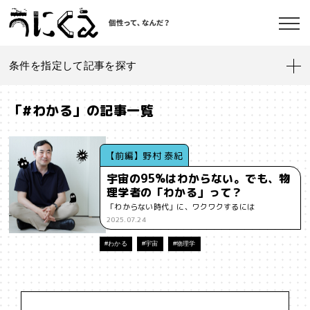
条件を指定して記事を探す
記事一覧
うにくえ とは？
「#わかる」の記事一覧
お問い合わせ
#「好き」に向き合う
#「私」とは
#「自分らしい」仕事
#1人
【前編】野村 泰紀
宇宙の95%はわからない。でも、物
#AI
#AIアライメント
#AIエージェント
#J-POP
#SF
理学者の「わかる」って？
©kaonavi, Inc.
「わからない時代」に、ワクワクするには
#SNS
#Transformer
#VR
#XR
#YouTuber
#Z世代
2025.07.24
#アイデンティティ
#アイデンティティ・ポリティクス
#わかる
#宇宙
#物理学
#アストロサイト
#アテンションエコノミー
#アメリカ
#イノベーション
#インターネット
#インフォーマル経済