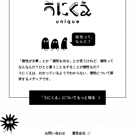
#インフルエンサー
#ウェルビーイング
#うにくえさん
#エビデンス
#エンジニア
#エンパシー
#オリジナリティー
#お笑い
#お笑い芸人
#お金
#カルチャー
#キャリア
#ギャル
#クリエイティビティ
#クリエイティブ
#ゲーム理論
#コア
#こころ
#コミュニケーション
#コミュニティ
「個性が大事」とか「個性を出せ」とか言うけれど、個性って
なんなんだ？ひとと違うことをすることが個性なの？
うにくえは、わかっているようでわからない、個性について探
#コミュ力
#コンテンツ
#サードプレイス
#シェアリング
求するメディアです。
#ジェンダー
#シジュウカラ
#ジレンマ
#スピーチ
「うにくえ」についてもっと知る
#セルフケア
#ソーシャルメディア
#ダイバーシティ
#だめ
#タンザニア
#つくる
#データサイエンス
#テクノロジー
#デジタルネイティブ
#テレビ
#テレビドラマ
#ドラマ
お問い合わせ
運営会社