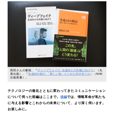
西田さんの書籍。『
ディープフェイク: 生成AIとの共棲に向けて
』（丸
善出版）、『
生成AIの核心: 「新しい知」といかに向き合うか
』（NHK
出版新書）。
テクノロジーの進化とともに変わってきたコミュニケーション
について伺った前編はここまで。
後編
では、情報革命が私たち
に与える影響とこれからの未来について、より深く伺います。
お楽しみに。