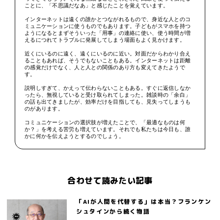
ことに、「不思議だなあ」と感じたことを覚えています。
インターネットは遠くの誰かとつながれるもので、身近な人とのコ
ミュニケーションに使うものでもあります。子どもがスマホを持つ
ようになるとまずそういった「用事」の連絡に使い、使う時間が増
えるにつれてトラブルに発展してしまう場面もよく見かけます。
近くにいるのに遠く、遠くにいるのに近い。対面だからわかり合え
ることもあれば、そうでもないこともある。インターネットは距離
の感覚だけでなく、人と人との関係のあり方も変えてきたようで
す。
説明しすぎて、かえって伝わらないこともある。すぐに返信しなか
ったら、無視していると受け取られてしまった。雑談時の「余白」
の話も出てきましたが、効率だけを目指しても、見失ってしまうも
のがあります。
コミュニケーションの選択肢が増えたことで、「最適なものは何
か？」を考える苦労も増えています。それでも私たちは今日も、誰
かに何かを伝えようとするのでしょう。
合わせて読みたい記事
「AIが人間を代替する」は本当？フランケン
シュタインから続く物語