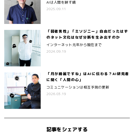
AIは人間を映す鏡
2025.09.11
「弱者男性」「ミソジニー」自由だったはず
のネット文化はなぜ分断を生み出すのか
インターネット元年から現在まで
2024.09.19
「月が綺麗ですね」はAIに伝わる？AI研究者
に聞く「人間の心」
コミュニケーションは相互予測の更新
2026.03.19
記事をシェアする