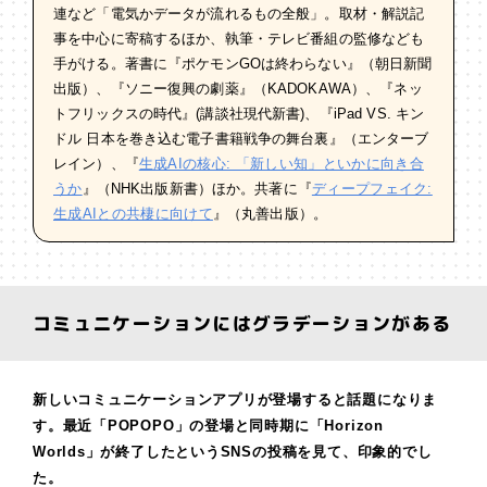
連など「電気かデータが流れるもの全般」。取材・解説記
事を中心に寄稿するほか、執筆・テレビ番組の監修なども
手がける。著書に『ポケモンGOは終わらない』（朝日新聞
出版）、『ソニー復興の劇薬』（KADOKAWA）、『ネッ
トフリックスの時代』(講談社現代新書)、『iPad VS. キン
ドル 日本を巻き込む電子書籍戦争の舞台裏』（エンターブ
レイン）、『
生成AIの核心: 「新しい知」といかに向き合
うか
』（NHK出版新書）ほか。共著に『
ディープフェイク:
生成AIとの共棲に向けて
』（丸善出版）。
コミュニケーションにはグラデーションがある
新しいコミュニケーションアプリが登場すると話題になりま
す。最近「POPOPO」の登場と同時期に「Horizon
Worlds」が終了したというSNSの投稿を見て、印象的でし
た。