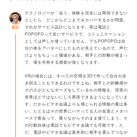
テクノロジーが「会う」体験を完全には再現できない
としたら、どこからどこまでをカバーするかが問題。
それがサービス設計になります。実は電話と
西田
POPOPOって近いサービスで、コミュニケーション
としては声しか使っていません。でもPOPOPOは自
分の体をアバターにしたものが見えているので、声だ
けよりもちょっと価値がある。相手との距離が縮まっ
て、場を共有する感覚が強くなります。
VRの場合には、すべての空間を3Dで作って自分が歩
き回ることもできるわけですよね。相手との距離感や
その人がどんなポーズをしているかの情報を、現実の
世界ほどではないにしろ再現できるようになっていま
す。だからビデオ会議よりも感じられる情報の量は多
い。たとえばその世界にハマってる人が友達とメタバ
ースで夜会って、喋りながらそのまま寝てしまう。そ
の行動自体は電話でもビデオ会議でも可能です。た
だ、電話やビデオ会議は基本的に相手を選んでつなが