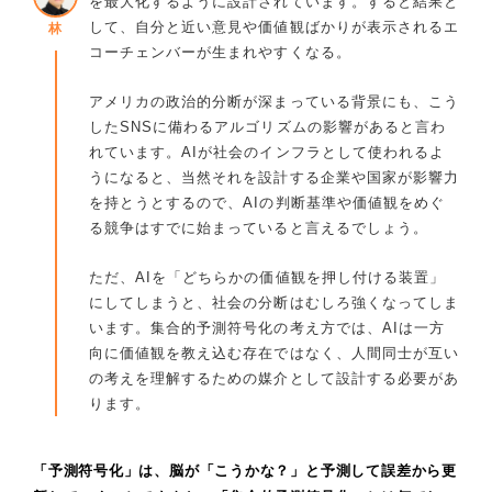
を最大化するように設計されています。すると結果と
して、自分と近い意見や価値観ばかりが表示されるエ
林
コーチェンバーが生まれやすくなる。
アメリカの政治的分断が深まっている背景にも、こう
したSNSに備わるアルゴリズムの影響があると言わ
れています。AIが社会のインフラとして使われるよ
うになると、当然それを設計する企業や国家が影響力
を持とうとするので、AIの判断基準や価値観をめぐ
る競争はすでに始まっていると言えるでしょう。
ただ、AIを「どちらかの価値観を押し付ける装置」
にしてしまうと、社会の分断はむしろ強くなってしま
います。集合的予測符号化の考え方では、AIは一方
向に価値観を教え込む存在ではなく、人間同士が互い
の考えを理解するための媒介として設計する必要があ
ります。
「予測符号化」は、脳が「こうかな？」と予測して誤差から更