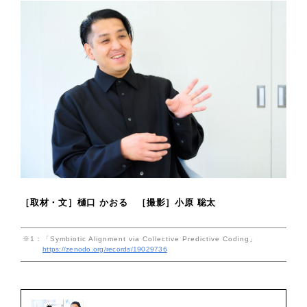
［取材・文］樋口 かおる ［撮影］小原 聡太
※1：
「Symbiotic Alignment via Collective Predictive Coding」
https://zenodo.org/records/19029736