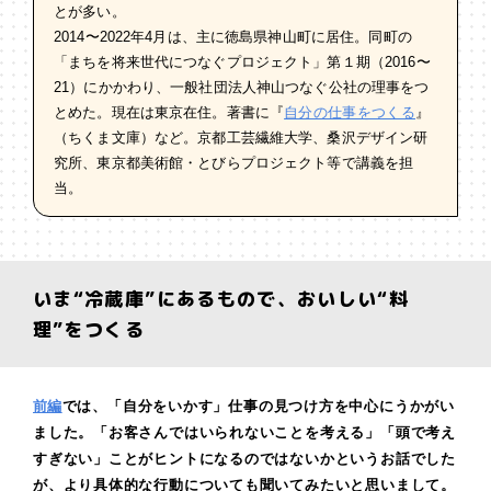
とが多い。
2014〜2022年4月は、主に徳島県神山町に居住。同町の
「まちを将来世代につなぐプロジェクト」第１期（2016〜
21）にかかわり、一般社団法人神山つなぐ公社の理事をつ
とめた。現在は東京在住。著書に『
自分の仕事をつくる
』
（ちくま文庫）など。京都工芸繊維大学、桑沢デザイン研
究所、東京都美術館・とびらプロジェクト等で講義を担
当。
いま“冷蔵庫”にあるもので、おいしい“料
理”をつくる
前編
では、「自分をいかす」仕事の見つけ方を中心にうかがい
ました。「お客さんではいられないことを考える」「頭で考え
すぎない」ことがヒントになるのではないかというお話でした
が、より具体的な行動についても聞いてみたいと思いまして。