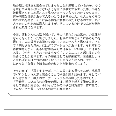
幼少期に地球屋と出会ってしまったことが影響しているのか、今で
も旅行中や普段は行かないような街に仕事で立ち寄った際、小さな
雑貨屋さんや古本屋さんを見つけるとつい入ってみたくなります。
何か明確な目的があって入るわけではありません。なんとなくその
店の空気を感じ、そこにある商品に触れてみたくなるのです。気に
入ったものがあれば購入しますが、そこにいるだけでなんだか満た
された気分になります。
今回、西村さんのお話を聞いて、その「満たされた気分」の正体が
なんとなくわかった気がしました。お店の空気とそこにあるものを
通して、人の温度や息遣いを感じているのだろうと思います。そし
て「満たされた気分」にはグラデーションがあります。それぞれの
雑貨屋さんから、あるいは商品から受け取る「いい感じ」には差が
ある。ですが、ときおりたまらなく「いいな……」と感じるものと
出会うことがあります。その感覚はとても抽象的で、言語化しよう
とすればするほどつかめなくなってしまうようなもの。でも、そこ
にきっと「自分」を知るためのヒントがあるのでしょう。
そういえば、『耳をすませば』も主人公である雫ちゃんが、地球屋
でバロンという人形と出会うことで物語が動き始めます。そしてバ
ロンはまさに、職人のオーナーシップが生み出したものでした。
「手仕事」に込められた誰かの想いは、時空を越えて誰かに届き、
そして物語が始まる。今日もどこかの小さな雑貨屋で、古本屋で、
そんなことが起こっているのかもしれません。