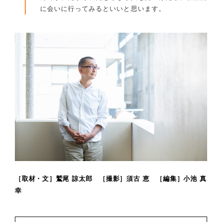
に会いに行ってみるといいと思います。
［取材・文］鷲尾 諒太郎 ［撮影］須古 恵 ［編集］小池 真
幸