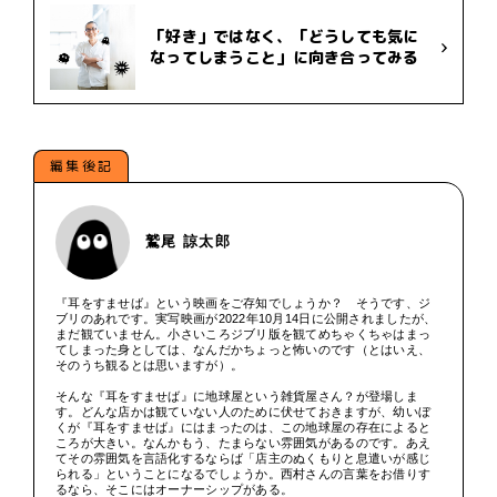
「好き」ではなく、「どうしても気に
なってしまうこと」に向き合ってみる
編集後記
鷲尾 諒太郎
『耳をすませば』という映画をご存知でしょうか？ そうです、ジ
ブリのあれです。実写映画が2022年10月14日に公開されましたが、
まだ観ていません。小さいころジブリ版を観てめちゃくちゃはまっ
てしまった身としては、なんだかちょっと怖いのです（とはいえ、
そのうち観るとは思いますが）。
そんな『耳をすませば』に地球屋という雑貨屋さん？が登場しま
す。どんな店かは観ていない人のために伏せておきますが、幼いぼ
くが『耳をすませば』にはまったのは、この地球屋の存在によると
ころが大きい。なんかもう、たまらない雰囲気があるのです。あえ
てその雰囲気を言語化するならば「店主のぬくもりと息遣いが感じ
られる」ということになるでしょうか。西村さんの言葉をお借りす
るなら、そこにはオーナーシップがある。