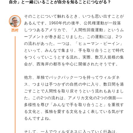
自分」と一緒にいることが自分を知ることにつながる？
そのことについて触れるとき、いつも思い出すことが
あるんです。1960年代の後半、公民権運動が一段落
しつつあるアメリカで、「人間性回復運動」というム
西村
ーブメントが巻き起こりました。この運動には、2つ
の流れがあった。一つは、「ヒューマン・ビーイン」
といって、みんなで集まり、手を取り合うことで時代
をつくっていこうとする流れ。実際、数万人規模の集
会が、西海岸の都市を中心に開催されたそうです。
他方、単独でバックパック一つを持ってウィルダネ
ス、つまりは手つかずの自然の中に入り、数日間を過
ごすことで人間性を取り戻そうという流れもありまし
た。この2つの流れは、アメリカ文化の2つの側面──
多様性を尊び「みんなで手を取り合うこと」を重視す
る文化と、孤独を愛する文化をよく表している気がす
るんですよね。
そして、一人でウィルダネスに入っていく行為は、